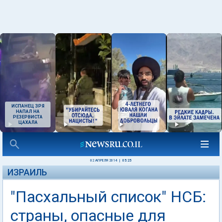
ИСПАНЕЦ ЗРЯ
НАПАЛ НА
РЕЗЕРВИСТА
ЦАХАЛА
02 АПРЕЛЯ 2014
|
05:25
ИЗРАИЛЬ
"Пасхальный список" НСБ:
страны, опасные для