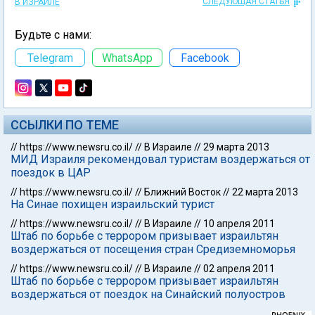
СЛЕДУЮЩАЯ СТАТЬЯ
В ИЗРАИЛЕ
Будьте с нами:
Telegram
WhatsApp
Facebook
ССЫЛКИ ПО ТЕМЕ
//
https://www.newsru.co.il/
//
В Израиле
//
29 марта 2013
МИД Израиля рекомендовал туристам воздержаться от
поездок в ЦАР
//
https://www.newsru.co.il/
//
Ближний Восток
//
22 марта 2013
На Синае похищен израильский турист
//
https://www.newsru.co.il/
//
В Израиле
//
10 апреля 2011
Штаб по борьбе с террором призывает израильтян
воздержаться от посещения стран Средиземноморья
//
https://www.newsru.co.il/
//
В Израиле
//
02 апреля 2011
Штаб по борьбе с террором призывает израильтян
воздержаться от поездок на Синайский полуостров