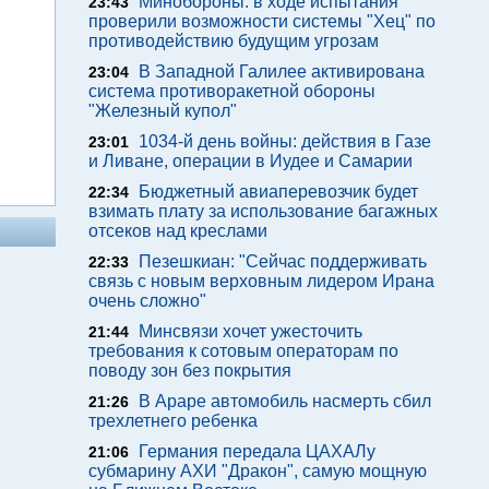
Минобороны: в ходе испытания
23:43
проверили возможности системы "Хец" по
противодействию будущим угрозам
В Западной Галилее активирована
23:04
система противоракетной обороны
"Железный купол"
1034-й день войны: действия в Газе
23:01
и Ливане, операции в Иудее и Самарии
Бюджетный авиаперевозчик будет
22:34
взимать плату за использование багажных
отсеков над креслами
Пезешкиан: "Сейчас поддерживать
22:33
связь с новым верховным лидером Ирана
очень сложно"
Минсвязи хочет ужесточить
21:44
требования к сотовым операторам по
поводу зон без покрытия
В Араре автомобиль насмерть сбил
21:26
трехлетнего ребенка
Германия передала ЦАХАЛу
21:06
субмарину АХИ "Дракон", самую мощную