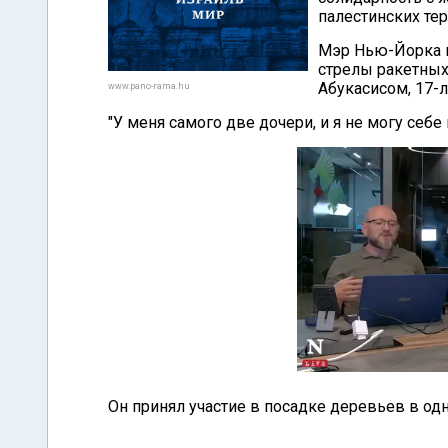
палестинских тер
Мэр Нью-Йорка п
стрелы ракетных
Абукасисом, 17-л
www.pano-rama.hu
"У меня самого две дочери, и я не могу себе 
Он принял участие в посадке деревьев в од