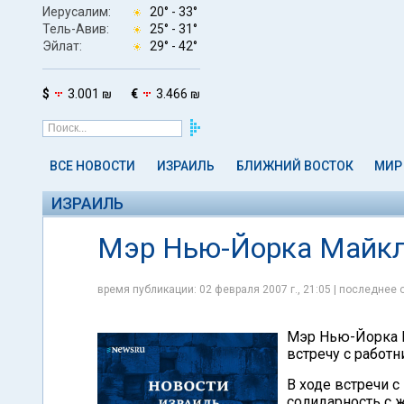
Иерусалим:
20° -
33°
Тель-Авив:
25° -
31°
Эйлат:
29° -
42°
$
3.001 ₪
€
3.466 ₪
ВСЕ НОВОСТИ
ИЗРАИЛЬ
БЛИЖНИЙ ВОСТОК
МИР
ИЗРАИЛЬ
Мэр Нью-Йорка Майкл
время публикации: 02 февраля 2007 г., 21:05 | последнее 
Мэр Нью-Йорка М
встречу с работ
В ходе встречи 
солидарность с 