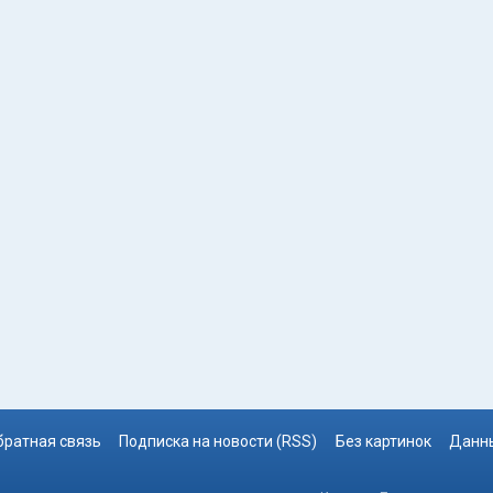
братная связь
Подписка на новости (RSS)
Без картинок
Данны