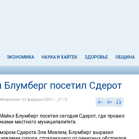
ЭКОНОМИКА
НАУКА И ХАЙТЕК
ЗДОРОВЬЕ
ОБЩИНА
 Блумберг посетил Сдерот
обновление: 02 февраля 2007 г., 21:15
айкл Блумберг посетил сегодня Сдерот, где провел
никами местного муниципалитета.
с мэром Сдерота Эли Моялем, Блумберг выразил
жителями города, страдающего от ракетных обстрелов