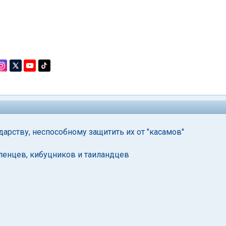
арству, неспособному защитить их от "касамов"
ленцев, кибуцников и таиландцев