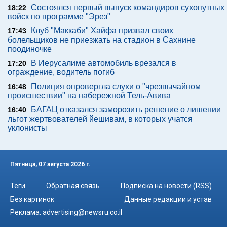
Состоялся первый выпуск командиров сухопутных
18:22
войск по программе "Эрез"
Клуб "Маккаби" Хайфа призвал своих
17:43
болельщиков не приезжать на стадион в Сахнине
поодиночке
В Иерусалиме автомобиль врезался в
17:20
ограждение, водитель погиб
Полиция опровергла слухи о "чрезвычайном
16:48
происшествии" на набережной Тель-Авива
БАГАЦ отказался заморозить решение о лишении
16:40
льгот жертвователей йешивам, в которых учатся
уклонисты
Пятница, 07 августа 2026 г.
Теги
Обратная связь
Подписка на новости (RSS)
Без картинок
Данные редакции и устав
Реклама:
advertising@newsru.co.il