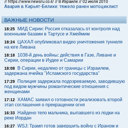
//
https://www.newsru.co.il/
//
В Израиле
//
02 июля 2010
Авария в Кирьят-Бялике: тяжело ранен мотоциклист
ВАЖНЫЕ НОВОСТИ
МИД Сирии: Россия отказалась от контроля над
18:25
военными базами в Тартусе и Хмеймим
ЦАХАЛ опубликовал видео уничтожения туннеля
18:24
на юге Ливана
1038-й день войны: действия в Газе, Ливане и
18:18
Сирии, операции в Иудее и Самарии
В Сирии, недалеко от границы с Израилем,
18:08
задержана ячейка "Исламского государства"
Полиция задержала подозреваемую, заводившую
17:29
под видом мужчины романтические отношения с
женщинами
ХАМАС заявил о готовности реализовать второй
17:12
этап соглашения о прекращении огня
Найдено тело мальчика, выпавшего из лодки на
16:33
реке Иордан
WSJ: Трамп готов завершить войну с Ираном и
16:27