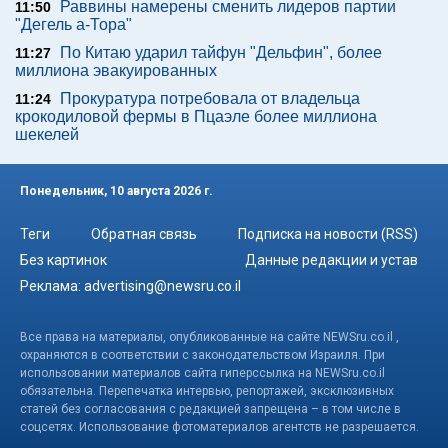
Раввины намерены сменить лидеров партии
11:50
"Дегель а-Тора"
По Китаю ударил тайфун "Дельфин", более
11:27
миллиона эвакуированных
Прокуратура потребовала от владельца
11:24
крокодиловой фермы в Пцаэле более миллиона
шекелей
Понедельник, 10 августа 2026 г.
Теги
Обратная связь
Подписка на новости (RSS)
Без картинок
Данные редакции и устав
Реклама:
advertising@newsru.co.il
Все права на материалы, опубликованные на сайте NEWSru.co.il ,
охраняются в соответствии с законодательством Израиля. При
использовании материалов сайта гиперссылка на NEWSru.co.il
обязательна. Перепечатка интервью, репортажей, эксклюзивных
статей без согласования с редакцией запрещена – в том числе в
соцсетях. Использование фотоматериалов агентств не разрешается.