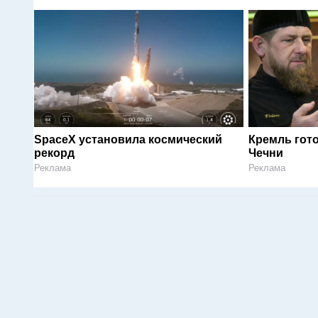
SpaceX установила космический
Кремль гот
рекорд
Чечни
Реклама
Реклама