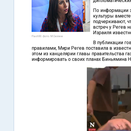
дипломатических
По информации эт
культуры вместе
подчеркивают, ч
встреч у Регев 
Израиля известно
Flash90. Фото: М.Селлем
В публикации гов
правилами, Мири Регев поставила в известн
этом из канцелярии главы правительства газ
информировать о своих планах Биньямина Н