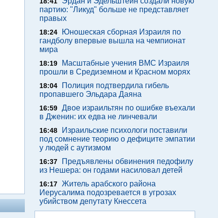
Эрдан и Эдельштейн создали новую
18:41
партию: "Ликуд" больше не представляет
правых
Юношеская сборная Израиля по
18:24
гандболу впервые вышла на чемпионат
мира
Масштабные учения ВМС Израиля
18:19
прошли в Средиземном и Красном морях
Полиция подтвердила гибель
18:04
пропавшего Эльдара Даяна
Двое израильтян по ошибке въехали
16:59
в Дженин: их едва не линчевали
Израильские психологи поставили
16:48
под сомнение теорию о дефиците эмпатии
у людей с аутизмом
Предъявлены обвинения педофилу
16:37
из Нешера: он годами насиловал детей
Житель арабского района
16:17
Иерусалима подозревается в угрозах
убийством депутату Кнессета