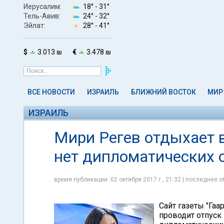
Иерусалим:
18° -
31°
Тель-Авив:
24° -
32°
Эйлат:
28° -
41°
$
3.013 ₪
€
3.478 ₪
ВСЕ НОВОСТИ
ИЗРАИЛЬ
БЛИЖНИЙ ВОСТОК
МИР
ИЗРАИЛЬ
Мири Регев отдыхает в
нет дипломатических 
время публикации: 02 октября 2017 г., 21:32 | последнее о
Сайт газеты "Гаа
проводит отпуск 