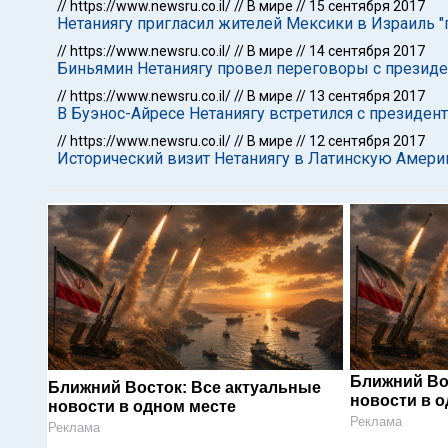
//
https://www.newsru.co.il/
//
В мире
//
15 сентября 2017
Нетаниягу пригласил жителей Мексики в Израиль "
//
https://www.newsru.co.il/
//
В мире
//
14 сентября 2017
Биньямин Нетаниягу провел переговоры с презид
//
https://www.newsru.co.il/
//
В мире
//
13 сентября 2017
В Буэнос-Айресе Нетаниягу встретился с президен
//
https://www.newsru.co.il/
//
В мире
//
12 сентября 2017
Исторический визит Нетаниягу в Латинскую Амери
Ближний Во
Ближний Восток: Все актуальные
новости в 
новости в одном месте
Реклама
Реклама