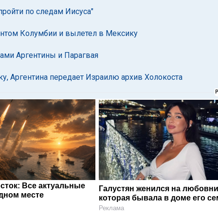
пройти по следам Иисуса"
ентом Колумбии и вылетел в Мексику
тами Аргентины и Парагвая
ку, Аргентина передает Израилю архив Холокоста
сток: Все актуальные
Галустян женился на любовни
одном месте
которая бывала в доме его с
Реклама