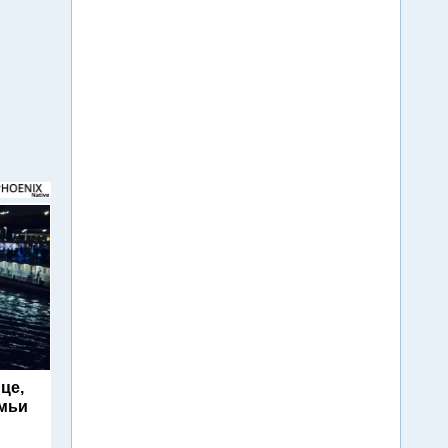
це,
емьи