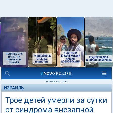
ИСПАНЕЦ ЗРЯ
НАПАЛ НА
РЕЗЕРВИСТА
ЦАХАЛА
30 АПРЕЛЯ 2006
|
22:12
ИЗРАИЛЬ
Трое детей умерли за сутки
от синдрома внезапной