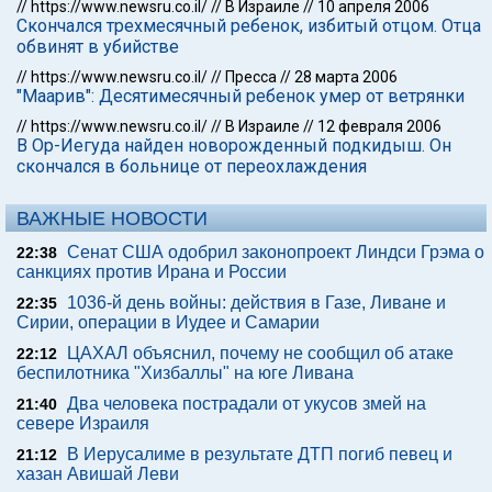
//
https://www.newsru.co.il/
//
В Израиле
//
10 апреля 2006
Скончался трехмесячный ребенок, избитый отцом. Отца
обвинят в убийстве
//
https://www.newsru.co.il/
//
Пресса
//
28 марта 2006
"Маарив": Десятимесячный ребенок умер от ветрянки
//
https://www.newsru.co.il/
//
В Израиле
//
12 февраля 2006
В Ор-Иегуда найден новорожденный подкидыш. Он
скончался в больнице от переохлаждения
ВАЖНЫЕ НОВОСТИ
Сенат США одобрил законопроект Линдси Грэма о
22:38
санкциях против Ирана и России
1036-й день войны: действия в Газе, Ливане и
22:35
Сирии, операции в Иудее и Самарии
ЦАХАЛ объяснил, почему не сообщил об атаке
22:12
беспилотника "Хизбаллы" на юге Ливана
Два человека пострадали от укусов змей на
21:40
севере Израиля
В Иерусалиме в результате ДТП погиб певец и
21:12
хазан Авишай Леви