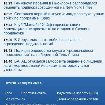
Генконсул Израиля в Нью-Йорке распорядился
18:29
отменить подписки сотрудников на New York Times
Состоялся первый выпуск командиров сухопутных
18:22
войск по программе "Эрез"
Клуб "Маккаби" Хайфа призвал своих
17:43
болельщиков не приезжать на стадион в Сахнине
поодиночке
В Иерусалиме автомобиль врезался в
17:20
ограждение, водитель погиб
Полиция опровергла слухи о "чрезвычайном
16:48
происшествии" на набережной Тель-Авива
БАГАЦ отказался заморозить решение о лишении
16:40
льгот жертвователей йешивам, в которых учатся
уклонисты
Пятница, 07 августа 2026 г.
Теги
Обратная связь
Подписка на новости (RSS)
Без картинок
Данные редакции и устав