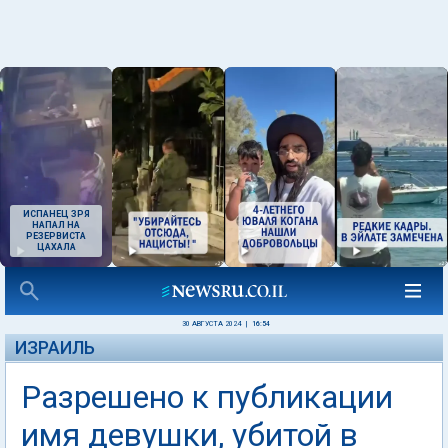
ИСПАНЕЦ ЗРЯ
НАПАЛ НА
РЕЗЕРВИСТА
ЦАХАЛА
30 АВГУСТА 2024
|
16:54
ИЗРАИЛЬ
Разрешено к публикации
имя девушки, убитой в