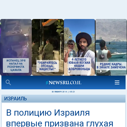
ИСПАНЕЦ ЗРЯ
НАПАЛ НА
РЕЗЕРВИСТА
ЦАХАЛА
30 ЯНВАРЯ 2014
|
05:21
ИЗРАИЛЬ
В полицию Израиля
впервые призвана глухая