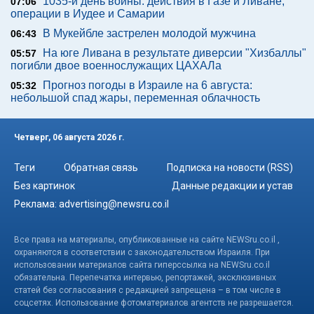
1035-й день войны: действия в Газе и Ливане,
07:06
операции в Иудее и Самарии
В Мукейбле застрелен молодой мужчина
06:43
На юге Ливана в результате диверсии "Хизбаллы"
05:57
погибли двое военнослужащих ЦАХАЛа
Прогноз погоды в Израиле на 6 августа:
05:32
небольшой спад жары, переменная облачность
Четверг, 06 августа 2026 г.
Теги
Обратная связь
Подписка на новости (RSS)
Без картинок
Данные редакции и устав
Реклама:
advertising@newsru.co.il
Все права на материалы, опубликованные на сайте NEWSru.co.il ,
охраняются в соответствии с законодательством Израиля. При
использовании материалов сайта гиперссылка на NEWSru.co.il
обязательна. Перепечатка интервью, репортажей, эксклюзивных
статей без согласования с редакцией запрещена – в том числе в
соцсетях. Использование фотоматериалов агентств не разрешается.