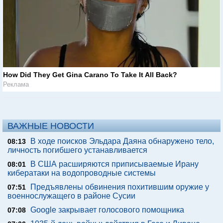
How Did They Get Gina Carano To Take It All Back?
Реклама
ВАЖНЫЕ НОВОСТИ
В ходе поисков Эльдара Даяна обнаружено тело,
08:13
личность погибшего устанавливается
В США расширяются приписываемые Ирану
08:01
кибератаки на водопроводные системы
Предъявлены обвинения похитившим оружие у
07:51
военнослужащего в районе Сусии
Google закрывает голосового помощника
07:08