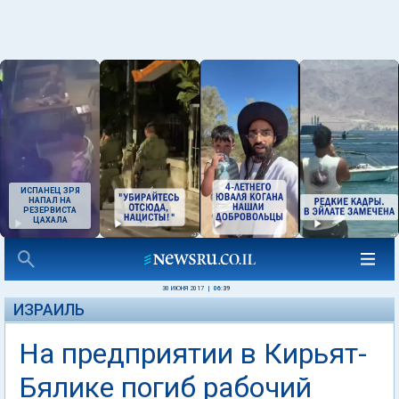
ИСПАНЕЦ ЗРЯ
НАПАЛ НА
РЕЗЕРВИСТА
ЦАХАЛА
30 ИЮНЯ 2017
|
06:39
ИЗРАИЛЬ
На предприятии в Кирьят-
Бялике погиб рабочий