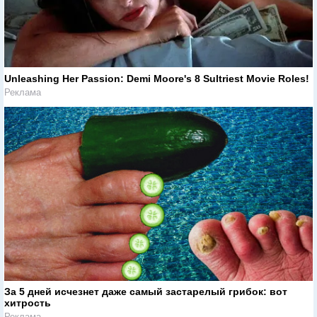
Unleashing Her Passion: Demi Moore's 8 Sultriest Movie Roles!
Реклама
За 5 дней исчезнет даже самый застарелый грибок: вот
хитрость
Реклама