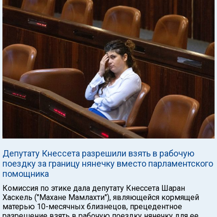
Депутату Кнессета разрешили взять в рабочую
поездку за границу нянечку вместо парламентского
помощника
Комиссия по этике дала депутату Кнессета Шаран
Хаскель ("Махане Мамлахти"), являющейся кормящей
матерью 10-месячных близнецов, прецедентное
разрешение взять в рабочую поездку нянечку для ее