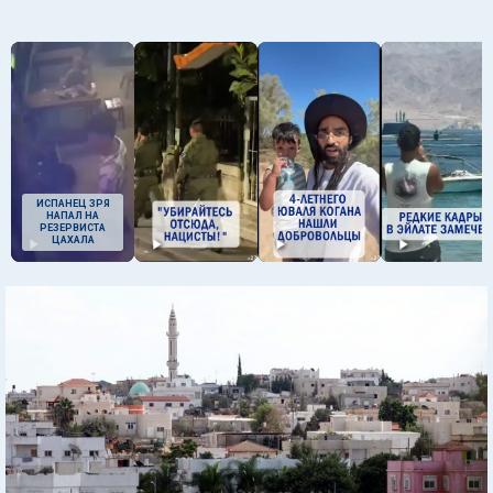
ИСПАНЕЦ ЗРЯ
НАПАЛ НА
РЕЗЕРВИСТА
ЦАХАЛА