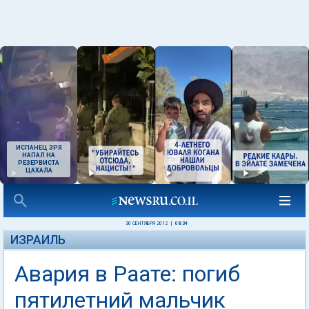
ИСПАНЕЦ ЗРЯ
НАПАЛ НА
РЕЗЕРВИСТА
ЦАХАЛА
30 СЕНТЯБРЯ 2012
|
08:34
ИЗРАИЛЬ
Авария в Раате: погиб
пятилетний мальчик