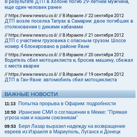
В результате ДТП в Холоне погиб 29-летний мужчина,
еще один человек ранен
//
https://www.newsru.co.il/
//
В Израиле
//
22 сентября 2012
ДТП возле поселка Тапуах в Самарии: двое погибших в
столкновении с дикими кабанами
//
https://www.newsru.co.il/
//
В Израиле
//
21 сентября 2012
ДТП с участием грузовика с опасным грузом. Шоссе
номер 4 блокировано в районе Явне
//
https://www.newsru.co.il/
//
В Израиле
//
20 сентября 2012
Водитель сбил мотоциклиста и, бросив машину, сбежал
с места аварии
//
https://www.newsru.co.il/
//
В Израиле
//
19 сентября 2012
ДТП в Ган-Явне: автомобиль сбил мотоциклиста
ВАЖНЫЕ НОВОСТИ
Попытка прорыва в Офарим: подробности
11:13
Иранские СМИ о соглашении в Мекке: "Прямая
10:50
угроза нам и нашим союзникам"
Берл Лазар выразил надежду на возвращение
09:53
евреев из Израиля в Мариуполь, Луганск и Донецк