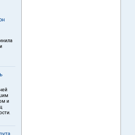
он
инила
и
ь
чей
вшим
ом и
ц
ости.
ута,