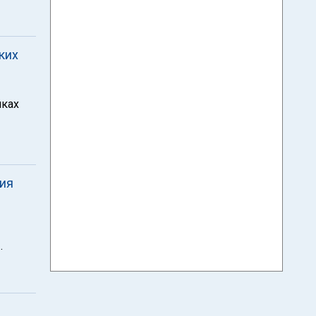
ких
мках
ия
.