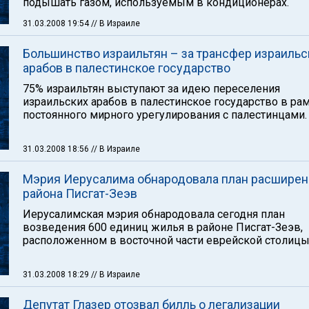
подышать газом, используемым в кондиционерах.
31.03.2008 19:54
// В Израиле
Большинство израильтян – за трансфер израильс
арабов в палестинское государство
75% израильтян выступают за идею переселения
израильских арабов в палестинское государство в ра
постоянного мирного урегулирования с палестинцами.
31.03.2008 18:56
// В Израиле
Мэрия Иерусалима обнародовала план расширен
района Писгат-Зеэв
Иерусалимская мэрия обнародовала сегодня план
возведения 600 единиц жилья в районе Писгат-Зеэв,
расположенном в восточной части еврейской столицы
31.03.2008 18:29
// В Израиле
Депутат Глазер отозвал билль о легализации