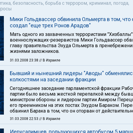
тика, безопасность, борьба с террором, криминал, погода,
просы
Мики Гольдвассер обвинила Ольмерта в том, что 
создал "еще трех Ронов Арадов"
Мать одного из захваченных террористами "Хизбаллы"
военнослужащих-резервистов Мики Гольдвассер обв
главу правительства Эхуда Ольмерта в пренебрежени
жизнями заложников.
31.03.2008 23:38
// В Израиле
Бывший и нынешний лидеры "Аводы" обменялис
колкостями на заседании фракции
Сегодняшнее заседание парламентской фракции Рабо
партии было весьма жесткой перепалкой между бы
министром обороны и лидером партии Амиром Перец
его преемником на этих постах Эхудом Бараком. Пере
обвинил Барака в том, что он оторван от действительн
31.03.2008 22:53
// В Израиле
Иерусалимцев, пользующихся автобусом 5 маршр