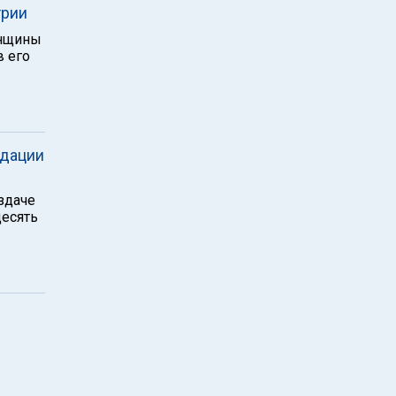
трии
енщины
в его
ндации
здаче
десять