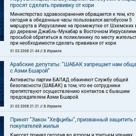
просят сделать прививку от кори
Министерство здравоохранения обращается к тем, кто
сегодня в обеденные часы пользовался автобусом 5
маршрута в Иерусалиме на промежутке от Шхемских 
до деревни Джабль-Мукабар в Восточном Иерусалиме
просьбой обратиться в поликлинику по месту жительс
при необходимости сделать прививки от кори.
31.03.2008 21:44
// В Израиле
Арабские депутаты: "ШАБАК запрещает нам общ
с Азми Бшарой"
Активисты партии БАЛАД обвиняют Службу общей
безопасности (ШАБАК) в том, что ее сотрудники
препятствуют осуществлению контактов с бывшим
председателем Азми Бшарой.
31.03.2008 21:21
// В Израиле
Принят "Закон "Хефцибы", призванный защитить 
покупателей жилья
Кнессет принял сегодня во втором и третьем чтениях