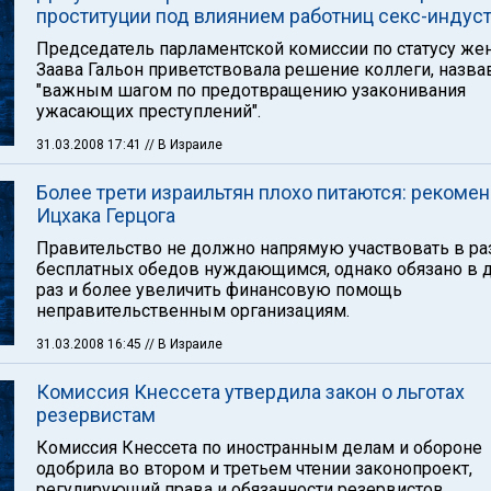
проституции под влиянием работниц секс-индус
Председатель парламентской комиссии по статусу ж
Заава Гальон приветствовала решение коллеги, назва
"важным шагом по предотвращению узаконивания
ужасающих преступлений".
31.03.2008 17:41
// В Израиле
Более трети израильтян плохо питаются: рекоме
Ицхака Герцога
Правительство не должно напрямую участвовать в ра
бесплатных обедов нуждающимся, однако обязано в 
раз и более увеличить финансовую помощь
неправительственным организациям.
31.03.2008 16:45
// В Израиле
Комиссия Кнессета утвердила закон о льготах
резервистам
Комиссия Кнессета по иностранным делам и обороне
одобрила во втором и третьем чтении законопроект,
регулирующий права и обязанности резервистов.