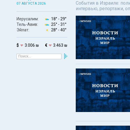
События в Израиле: поли
07 АВГУСТА 2026
интервью, репортажи, о
Иерусалим:
18° -
29°
Тель-Авив:
25° -
31°
Эйлат:
28° -
40°
$
3.006 ₪
€
3.463 ₪