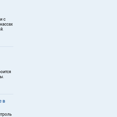
и с
кассах
й.
роится
ы.
е в
нтроль