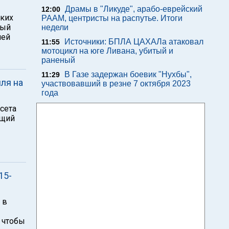
Драмы в "Ликуде", арабо-еврейский
12:00
ских
РААМ, центристы на распутье. Итоги
тый
недели
лей
Источники: БПЛА ЦАХАЛа атаковал
11:55
мотоцикл на юге Ливана, убитый и
раненый
В Газе задержан боевик "Нухбы",
11:29
ля на
участвовавший в резне 7 октября 2023
года
сета
ющий
15-
 в
, чтобы