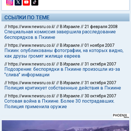
ССЫЛКИ ПО ТЕМЕ
//
https://www.newsru.co.il/
//
В Израиле
//
21 февраля 2008
Специальная комиссия завершила расследование
беспорядков в Пкиине
//
https://www.newsru.co.il/
//
В Израиле
//
01 ноября 2007
Пкиин: опубликованы фотографии, на которых видно,
как друзы громят жилище евреев
//
https://www.newsru.co.il/
//
В Израиле
//
31 октября 2007
Подозрение: беспорядки в Пкиине произошли из-за
"слива" информации
//
https://www.newsru.co.il/
//
В Израиле
//
31 октября 2007
Полиция критикует собственные действия в Пкиине
//
https://www.newsru.co.il/
//
В Израиле
//
30 октября 2007
Сотовая война в Пкиине. Более 30 пострадавших.
Полиция применила оружие