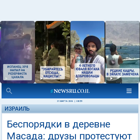
ИСПАНЕЦ ЗРЯ
НАПАЛ НА
РЕЗЕРВИСТА
ЦАХАЛА
31 МАРТА 2008
|
08:59
ИЗРАИЛЬ
Беспорядки в деревне
Масада: друзы протестуют