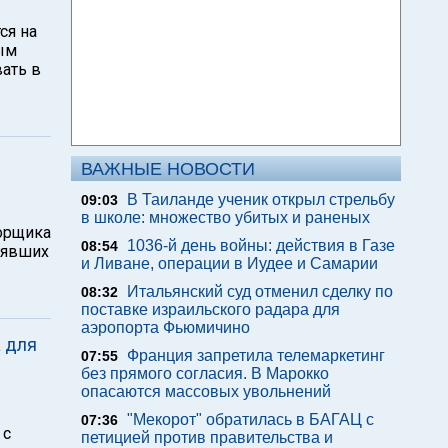
ся на
тым
ать в
ВАЖНЫЕ НОВОСТИ
В Таиланде ученик открыл стрельбу
09:03
в школе: множество убитых и раненых
порщика
1036-й день войны: действия в Газе
08:54
нявших
и Ливане, операции в Иудее и Самарии
Итальянский суд отменил сделку по
08:32
поставке израильского радара для
аэропорта Фьюмичино
а для
Франция запретила телемаркетинг
07:55
без прямого согласия. В Марокко
опасаются массовых увольнений
"Мекорот" обратилась в БАГАЦ с
07:36
 с
петицией против правительства и