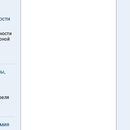
ости
ности
рной
ы,
реля
рмия