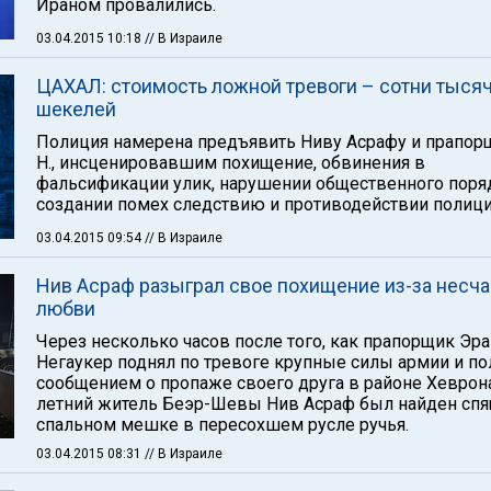
Ираном провалились.
03.04.2015 10:18
// В Израиле
ЦАХАЛ: стоимость ложной тревоги – сотни тыся
шекелей
Полиция намерена предъявить Ниву Асрафу и прапор
Н., инсценировавшим похищение, обвинения в
фальсификации улик, нарушении общественного поря
создании помех следствию и противодействии полици
03.04.2015 09:54
// В Израиле
Нив Асраф разыграл свое похищение из-за несч
любви
Через несколько часов после того, как прапорщик Эра
Негаукер поднял по тревоге крупные силы армии и п
сообщением о пропаже своего друга в районе Хеврона
летний житель Беэр-Шевы Нив Асраф был найден сп
спальном мешке в пересохшем русле ручья.
03.04.2015 08:31
// В Израиле