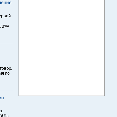
шение
ервой
здуха
говор,
ия по
ин
а,
ХАЛа