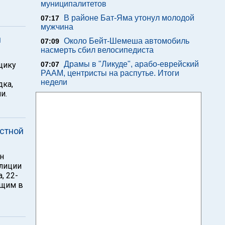
муниципалитетов
В районе Бат-Яма утонул молодой
07:17
мужчина
ч
Около Бейт-Шемеша автомобиль
07:09
насмерть сбил велосипедиста
Драмы в "Ликуде", арабо-еврейский
щику
07:07
РААМ, центристы на распутье. Итоги
недели
дка,
и.
астной
н
олиции
, 22-
ящим в