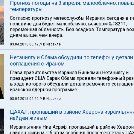
Прогноз погоды на 3 апреля: малооблачно, повы
температуры
Согласно прогнозу метеослужбы Израиля, сегодня в п
половине дня будет малооблачно, вечером &#8211;
переменная облачность. Без осадков. Температура во
днем выше, чем вчера.
03.04.2015 05:49
// В Израиле
Нетаниягу и Обама обсудили по телефону детали
соглашения с Ираном
Глава правительства Израиля Биньямин Нетаниягу и
президент США Барак Обама провели телефонный раз
в ходе которого обсудили детали рамочного соглашен
иранской ядерной программе.
03.04.2015 02:22
// В Израиле
ЦАХАЛ: пропавший в районе Хеврона израильтян
найден живым
Израильтянин Нив Асраф, пропавший в районе Хеврон
найден живым. Об этом сообщил пресс-секретарь ЦА