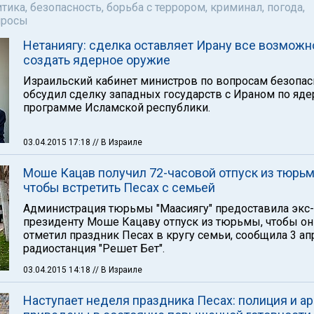
тика, безопасность, борьба с террором, криминал, погода,
просы
Нетаниягу: сделка оставляет Ирану все возможн
создать ядерное оружие
Израильский кабинет министров по вопросам безопас
обсудил сделку западных государств с Ираном по яде
программе Исламской республики.
03.04.2015 17:18
// В Израиле
Моше Кацав получил 72-часовой отпуск из тюрьм
чтобы встретить Песах с семьей
Администрация тюрьмы "Маасиягу" предоставила экс-
президенту Моше Кацаву отпуск из тюрьмы, чтобы он
отметил праздник Песах в кругу семьи, сообщила 3 ап
радиостанция "Решет Бет".
03.04.2015 14:18
// В Израиле
Наступает неделя праздника Песах: полиция и а