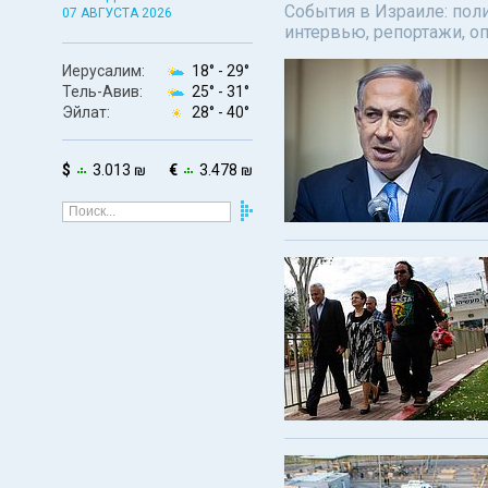
События в Израиле: поли
07 АВГУСТА 2026
интервью, репортажи, о
Иерусалим:
18° -
29°
Тель-Авив:
25° -
31°
Эйлат:
28° -
40°
$
3.013 ₪
€
3.478 ₪