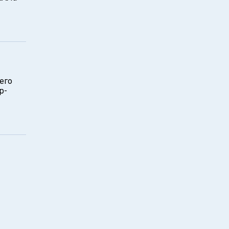
его
р-