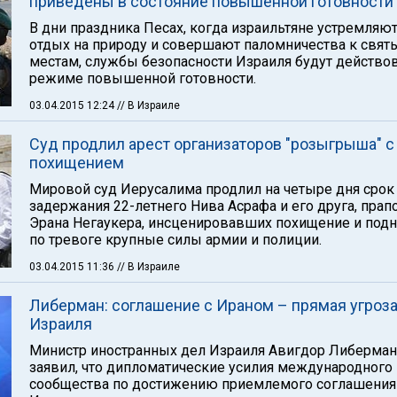
приведены в состояние повышенной готовности
В дни праздника Песах, когда израильтяне устремляют
отдых на природу и совершают паломничества к свя
местам, службы безопасности Израиля будут действов
режиме повышенной готовности.
03.04.2015 12:24
// В Израиле
Суд продлил арест организаторов "розыгрыша" с
похищением
Мировой суд Иерусалима продлил на четыре дня срок
задержания 22-летнего Нива Асрафа и его друга, пра
Эрана Негаукера, инсценировавших похищение и под
по тревоге крупные силы армии и полиции.
03.04.2015 11:36
// В Израиле
Либерман: cоглашение с Ираном – прямая угроз
Израиля
Министр иностранных дел Израиля Авигдор Либерман
заявил, что дипломатические усилия международного
сообщества по достижению приемлемого соглашения