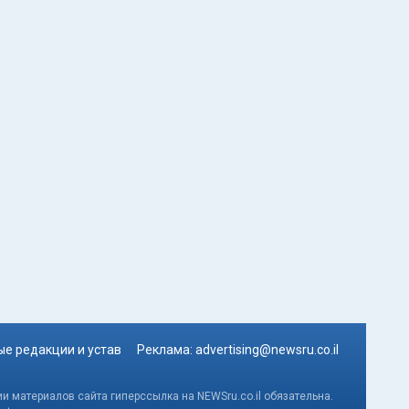
е редакции и устав
Реклама:
advertising@newsru.co.il
и материалов сайта гиперссылка на NEWSru.co.il обязательна.