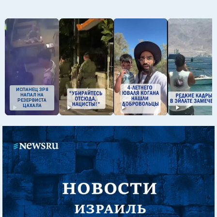
ИСПАНЕЦ ЗРЯ
НАПАЛ НА
РЕЗЕРВИСТА
ЦАХАЛА