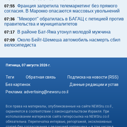
Франция запретила телемаркетинг без прямого
07:55
согласия. В Марокко опасаются массовых увольнений
"Мекорот" обратилась в БАГАЦ с петицией против
07:36
правительства и муниципалитетов
В районе Бат-Яма утонул молодой мужчина
07:17
Около Бейт-Шемеша автомобиль насмерть сбил
07:09
велосипедиста
Пятница, 07 августа 2026 г.
Теги
Обратная связь
Подписка на новости (RSS)
Без картинок
Данные редакции и устав
Реклама:
advertising@newsru.co.il
Все права на материалы, опубликованные на сайте NEWSru.co.il ,
охраняются в соответствии с законодательством Израиля. При
использовании материалов сайта гиперссылка на NEWSru.co.il
обязательна. Перепечатка интервью, репортажей, эксклюзивных
статей без согласования с редакцией запрещена – в том числе в