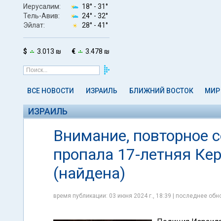
Иерусалим:
18° -
31°
Тель-Авив:
24° -
32°
Эйлат:
28° -
41°
$
3.013 ₪
€
3.478 ₪
ВСЕ НОВОСТИ
ИЗРАИЛЬ
БЛИЖНИЙ ВОСТОК
МИР
ИЗРАИЛЬ
Внимание, повторное 
пропала 17-летняя Ке
(найдена)
время публикации: 03 июня 2024 г., 18:39 | последнее обно