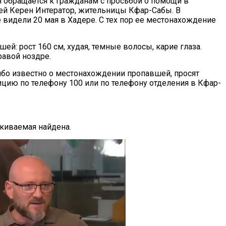
 обращается к гражданам с просьбой о помощи в
ей Керен Интератор, жительницы Кфар-Сабы. В
 видели 20 мая в Хадере. С тех пор ее местонахождение
й: рост 160 см, худая, темные волосы, карие глаза.
равой ноздре.
либо известно о местонахождении пропавшей, просят
ицию по телефону 100 или по телефону отделения в Кфар-
скиваемая найдена.