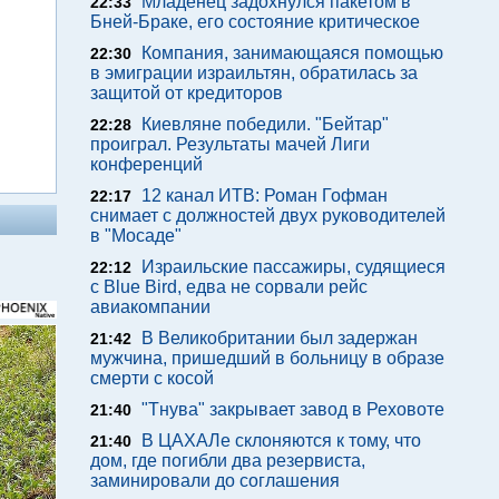
Младенец задохнулся пакетом в
22:33
Бней-Браке, его состояние критическое
Компания, занимающаяся помощью
22:30
в эмиграции израильтян, обратилась за
защитой от кредиторов
Киевляне победили. "Бейтар"
22:28
проиграл. Результаты мачей Лиги
конференций
12 канал ИТВ: Роман Гофман
22:17
снимает с должностей двух руководителей
в "Мосаде"
Израильские пассажиры, судящиеся
22:12
с Blue Bird, едва не сорвали рейс
авиакомпании
В Великобритании был задержан
21:42
мужчина, пришедший в больницу в образе
смерти с косой
"Тнува" закрывает завод в Реховоте
21:40
В ЦАХАЛе склоняются к тому, что
21:40
дом, где погибли два резервиста,
заминировали до соглашения