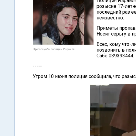
Полиция Израиля
розыске 17-летн
последний раз ее
неизвестно.
Приметы пропавше
Носит серьгу в п
Всех, кому что-
позвонить в пол
Пресс-служба полиции Израиля
Сабе 039393444.
-----
Утром 10 июня полиция сообщила, что разы