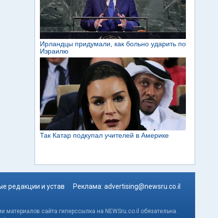
е редакции и устав
Реклама:
advertising@newsru.co.il
и материалов сайта гиперссылка на NEWSru.co.il обязательна.