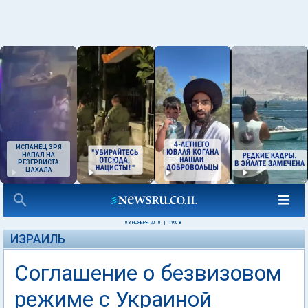
ИСПАНЕЦ ЗРЯ
НАПАЛ НА
РЕЗЕРВИСТА
ЦАХАЛА
03 НОЯБРЯ 2010
|
19:08
ИЗРАИЛЬ
Соглашение о безвизовом
режиме с Украиной