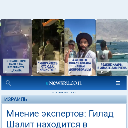
ИСПАНЕЦ ЗРЯ
НАПАЛ НА
РЕЗЕРВИСТА
ЦАХАЛА
03 ОКТЯБРЯ 2009
|
03:21
ИЗРАИЛЬ
Мнение экспертов: Гилад
Шалит находится в