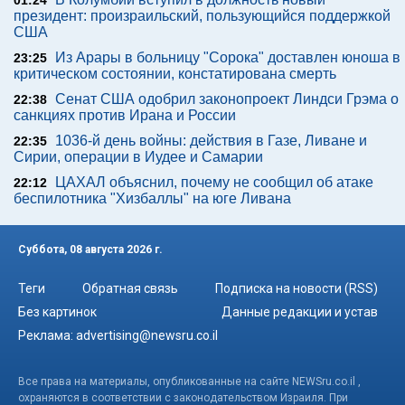
01:24
президент: произраильский, пользующийся поддержкой
США
Из Арары в больницу "Сорока" доставлен юноша в
23:25
критическом состоянии, констатирована смерть
Сенат США одобрил законопроект Линдси Грэма о
22:38
санкциях против Ирана и России
1036-й день войны: действия в Газе, Ливане и
22:35
Сирии, операции в Иудее и Самарии
ЦАХАЛ объяснил, почему не сообщил об атаке
22:12
беспилотника "Хизбаллы" на юге Ливана
Суббота, 08 августа 2026 г.
Теги
Обратная связь
Подписка на новости (RSS)
Без картинок
Данные редакции и устав
Реклама:
advertising@newsru.co.il
Все права на материалы, опубликованные на сайте NEWSru.co.il ,
охраняются в соответствии с законодательством Израиля. При