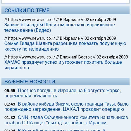
ССЫЛКИ ПО ТЕМЕ
//
https://www.newsru.co.il/
//
В Израиле
//
02 октября 2009
Запись с Гиладом Шалитом показало израильское
телевидение (Видео)
//
https://www.newsru.co.il/
//
В Израиле
//
02 октября 2009
Семья Гилада Шалита разрешила показать полученную
кассету по телевидению
//
https://www.newsru.co.il/
//
Ближний Восток
//
02 октября 2009
ХАМАС празднует успех и угрожает похитить больше
израильтян
ВАЖНЫЕ НОВОСТИ
Прогноз погоды в Израиле на 8 августа: жарко,
05:55
переменная облачность
В районе кибуца Зиким, около границы Газы, было
01:49
повреждено заграждение. ЦАХАЛ проводит операцию
CNN: глава Объединенного комитета начальников
01:32
штабов США ищет "выход" из войны с Ираном
В Колумбии вступил в должность новый