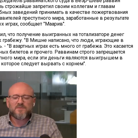
едседатель раввинатского суда в Беэр-Шеве раввин
ь строжайше запретил своим коллегам и главам
бных заведений принимать в качестве пожертвования
авителей преступного мира, заработанные в результате
ых играх, сообщает "Маарив".
ил, что получение выигранных на тотализаторе денег
к грабежу. "В Мишне написано, что люди, играющие в
. - "В азартных играх есть много от грабежа. Это касается
рейных билетов и прочего. Раввинам строго запрещается
пного мира, если эти деньги являются выигрышем в
, которое следует вырвать с корнем".