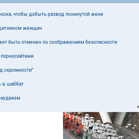
гкока, чтобы добыть развод покинутой жене
ащитником женщин
ет быть отменен по соображениям безопасности
 порносайтами
д скромности"
в в шаббат
 иудаизм