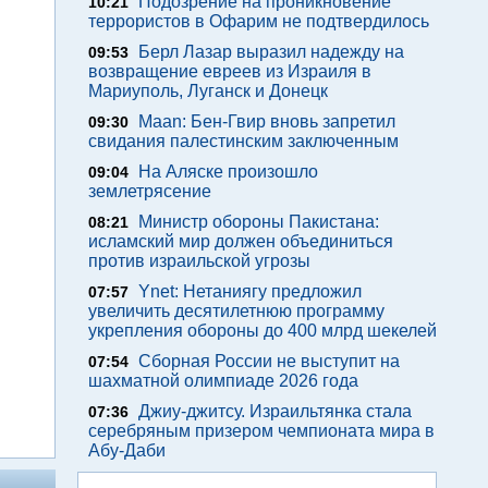
Подозрение на проникновение
10:21
террористов в Офарим не подтвердилось
Берл Лазар выразил надежду на
09:53
возвращение евреев из Израиля в
Мариуполь, Луганск и Донецк
Maan: Бен-Гвир вновь запретил
09:30
свидания палестинским заключенным
На Аляске произошло
09:04
землетрясение
Министр обороны Пакистана:
08:21
исламский мир должен объединиться
против израильской угрозы
Ynet: Нетаниягу предложил
07:57
увеличить десятилетнюю программу
укрепления обороны до 400 млрд шекелей
Сборная России не выступит на
07:54
шахматной олимпиаде 2026 года
Джиу-джитсу. Израильтянка стала
07:36
серебряным призером чемпионата мира в
Абу-Даби