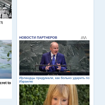
't
cret to