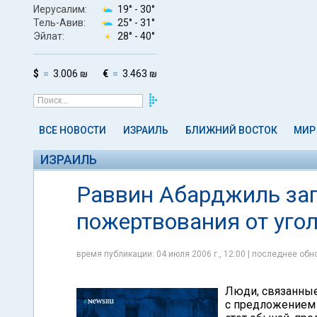
Иерусалим:
19° -
30°
Тель-Авив:
25° -
31°
Эйлат:
28° -
40°
$
3.006 ₪
€
3.463 ₪
ВСЕ НОВОСТИ
ИЗРАИЛЬ
БЛИЖНИЙ ВОСТОК
МИР
ИЗРАИЛЬ
Раввин Абарджиль за
пожертвования от уго
время публикации: 04 июля 2006 г., 12:00 | последнее обно
Люди, связанные
с предложением 