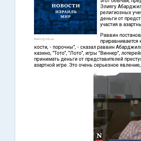
этот обычай, пр
Элиягу Абарджил
религиозных уче
деньги от предст
участия в азартн
Раввин постанов
bowling.mk.ua
приравнивается 
кости, - порочны", - сказал раввин Абарджиль
казино, "Тото", "Лото", игры "Виннер", лоте
принимать деньги от представителей престу
азартной игре. Это очень серьезное явление