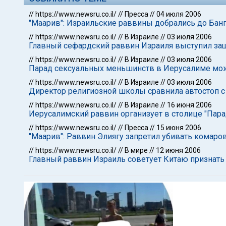
//
https://www.newsru.co.il/
//
Пресса
//
04 июля 2006
"Маарив": Израильские раввины добрались до Бан
//
https://www.newsru.co.il/
//
В Израиле
//
03 июля 2006
Главный сефардский раввин Израиля выступил з
//
https://www.newsru.co.il/
//
В Израиле
//
03 июля 2006
Парад сексуальных меньшинств в Иерусалиме мож
//
https://www.newsru.co.il/
//
В Израиле
//
03 июля 2006
Директор религиозной школы сравнила автостоп с
//
https://www.newsru.co.il/
//
В Израиле
//
16 июня 2006
Иерусалимский раввин организует в столице "Пара
//
https://www.newsru.co.il/
//
Пресса
//
15 июня 2006
"Маарив": Раввин Элиягу запретил убивать комаро
//
https://www.newsru.co.il/
//
В мире
//
12 июня 2006
Главный раввин Израиль советует Китаю признать