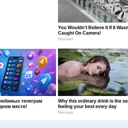
You Wouldn't Believe It If It Wasn
Caught On Camera!
Реклама
любимых телеграм
Why this ordinary drink is the se
дном месте!
feeling your best every day
Реклама