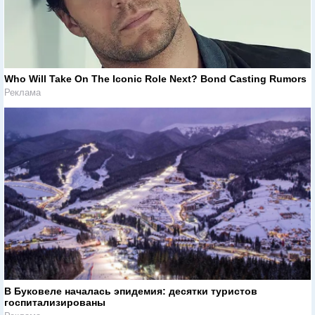
Who Will Take On The Iconic Role Next? Bond Casting Rumors
Реклама
В Буковеле началась эпидемия: десятки туристов
госпитализированы