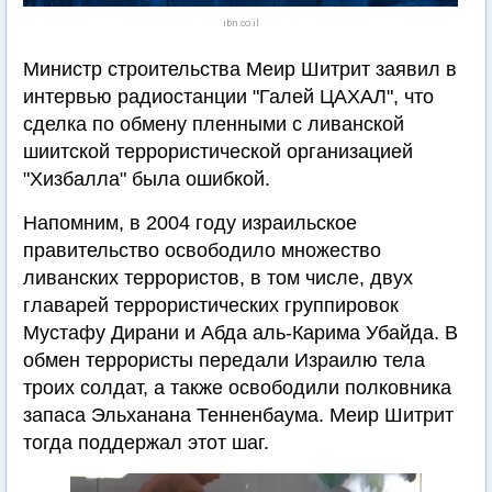
ibn.co.il
Министр строительства Меир Шитрит заявил в
интервью радиостанции "Галей ЦАХАЛ", что
сделка по обмену пленными с ливанской
шиитской террористической организацией
"Хизбалла" была ошибкой.
Напомним, в 2004 году израильское
правительство освободило множество
ливанских террористов, в том числе, двух
главарей террористических группировок
Мустафу Дирани и Абда аль-Карима Убайда. В
обмен террористы передали Израилю тела
троих солдат, а также освободили полковника
запаса Эльханана Тенненбаума. Меир Шитрит
тогда поддержал этот шаг.