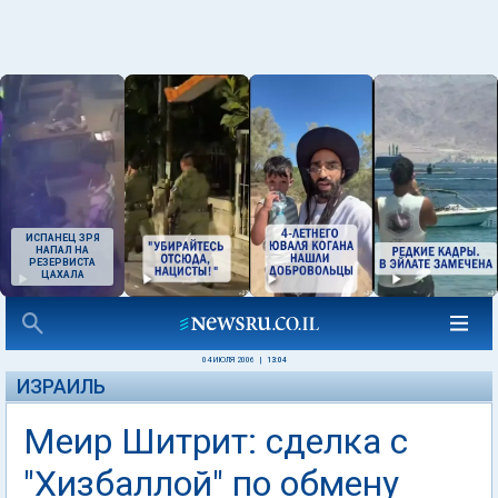
ИСПАНЕЦ ЗРЯ
НАПАЛ НА
РЕЗЕРВИСТА
ЦАХАЛА
04 ИЮЛЯ 2006
|
13:04
ИЗРАИЛЬ
Меир Шитрит: сделка с
"Хизбаллой" по обмену