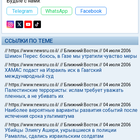
Будьте с нами:
Telegram
WhatsApp
Facebook
ССЫЛКИ ПО ТЕМЕ
//
https://www.newsru.co.il/
//
Ближний Восток
//
04 июля 2006
Шимон Перес: боюсь, в Газе мы утратили чувство меры
//
https://www.newsru.co.il/
//
Ближний Восток
//
04 июля 2006
ХАМАС подаст на Израиль иск в Гаагский
международный суд
//
https://www.newsru.co.il/
//
Ближний Восток
//
04 июля 2006
Палестинские террористы: ислам требует уважать
пленных, а не убивать их
//
https://www.newsru.co.il/
//
Ближний Восток
//
04 июля 2006
Наиболее вероятные варианты развития событий после
истечения срока ультиматума
//
https://www.newsru.co.il/
//
Ближний Восток
//
04 июля 2006
Убийцы Элиягу Ашери, укрывшиеся в полиции
Рамаллы, сдались израильским солдатам