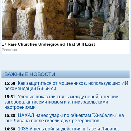
17 Rare Churches Underground That Still Exist
Реклама
ВАЖНЫЕ НОВОСТИ
Как защититься от мошенников, использующих ИИ:
15:56
рекомендации Би-би-си
Ученые показали связь между верой в теории
15:51
заговора, антисемитизмом и антиизраильскими
настроениями
ЦАХАЛ нанес удары по объектам "Хизбаллы" на
15:30
юге Ливана после гибели двух резервистов
1035-й день войны: действия в Газе и Ливане,
14:50