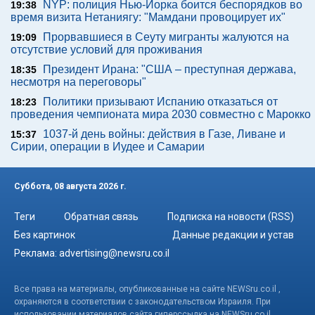
NYP: полиция Нью-Йорка боится беспорядков во
19:38
время визита Нетаниягу: "Мамдани провоцирует их"
Прорвавшиеся в Сеуту мигранты жалуются на
19:09
отсутствие условий для проживания
Президент Ирана: "США – преступная держава,
18:35
несмотря на переговоры"
Политики призывают Испанию отказаться от
18:23
проведения чемпионата мира 2030 совместно с Марокко
1037-й день войны: действия в Газе, Ливане и
15:37
Сирии, операции в Иудее и Самарии
Суббота, 08 августа 2026 г.
Теги
Обратная связь
Подписка на новости (RSS)
Без картинок
Данные редакции и устав
Реклама:
advertising@newsru.co.il
Все права на материалы, опубликованные на сайте NEWSru.co.il ,
охраняются в соответствии с законодательством Израиля. При
использовании материалов сайта гиперссылка на NEWSru.co.il