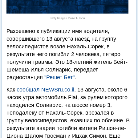
Getty Images. Фото: Б.Торн
Разрешено к публикации имя водителя,
совершившего 13 августа наезд на группу
велосипедистов возле Нахаль-Сорек, в
результате чего погибли 2 человека, пятеро
получили травмы. Это 18-летний житель Бейт-
Шемеша Илья Солиарис, передает
радиостанция
"Решет Бет"
.
Как
сообщал NEWSru.co.il
, 13 августа, около 6
часов утра автомобиль Fiat, за рулем которого
находился Солиарис, на шоссе номер 3,
неподалеку от Нахаль-Сорек, врезался в
группу велосипедистов, ехавших по обочине. В
результате аварии погибли жители Ришон-ле-
Циона Шалом Гросман и Ицхак Симон. Еще