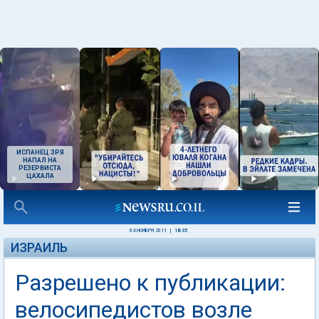
ИСПАНЕЦ ЗРЯ
НАПАЛ НА
РЕЗЕРВИСТА
ЦАХАЛА
04 НОЯБРЯ 2011
|
18:35
ИЗРАИЛЬ
Разрешено к публикации:
велосипедистов возле