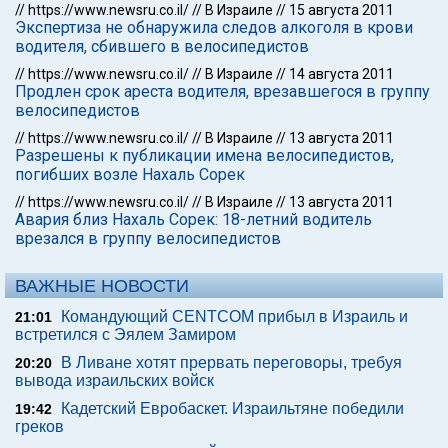
//
https://www.newsru.co.il/
//
В Израиле
//
15 августа 2011
Экспертиза не обнаружила следов алкоголя в крови
водителя, сбившего в велосипедистов
//
https://www.newsru.co.il/
//
В Израиле
//
14 августа 2011
Продлен срок арестa водителя, врезавшегося в группу
велосипедистов
//
https://www.newsru.co.il/
//
В Израиле
//
13 августа 2011
Разрешены к публикации имена велосипедистов,
погибших возле Нахаль Сорек
//
https://www.newsru.co.il/
//
В Израиле
//
13 августа 2011
Авария близ Нахаль Сорек: 18-летний водитель
врезался в группу велосипедистов
ВАЖНЫЕ НОВОСТИ
Командующий CENTCOM прибыл в Израиль и
21:01
встретился с Эялем Замиром
В Ливане хотят прервать переговоры, требуя
20:20
вывода израильских войск
Кадетский Евробаскет. Израильтяне победили
19:42
греков