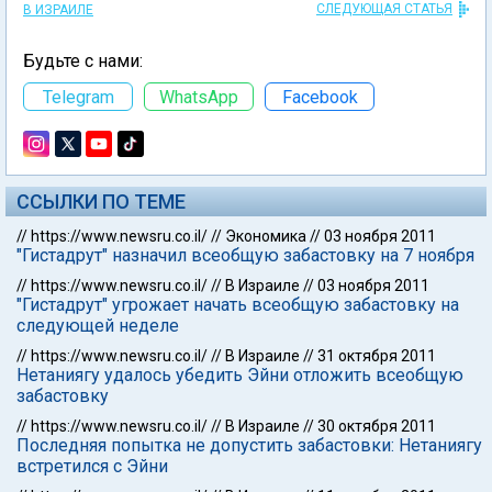
СЛЕДУЮЩАЯ СТАТЬЯ
В ИЗРАИЛЕ
Будьте с нами:
Telegram
WhatsApp
Facebook
ССЫЛКИ ПО ТЕМЕ
//
https://www.newsru.co.il/
//
Экономика
//
03 ноября 2011
"Гистадрут" назначил всеобщую забастовку на 7 ноября
//
https://www.newsru.co.il/
//
В Израиле
//
03 ноября 2011
"Гистадрут" угрожает начать всеобщую забастовку на
следующей неделе
//
https://www.newsru.co.il/
//
В Израиле
//
31 октября 2011
Нетаниягу удалось убедить Эйни отложить всеобщую
забастовку
//
https://www.newsru.co.il/
//
В Израиле
//
30 октября 2011
Последняя попытка не допустить забастовки: Нетаниягу
встретился с Эйни