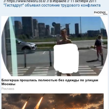
//
https://www.newsru.co.il/
//
В Израиле
//
11 октября 2011
"Гистадрут" объявил состояние трудового конфликта
Блогерша прошлась полностью без одежды по улицам
Москвы
Реклама