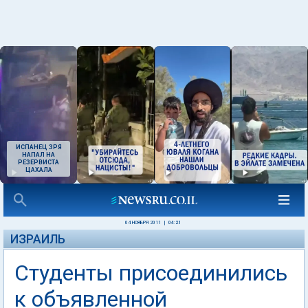
ИСПАНЕЦ ЗРЯ
НАПАЛ НА
РЕЗЕРВИСТА
ЦАХАЛА
04 НОЯБРЯ 2011
|
04:21
ИЗРАИЛЬ
Студенты присоединились
к объявленной