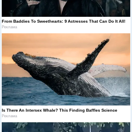
From Baddies To Sweethearts: 9 Actresses That Can Do It All!
Реклама
Is There An Intersex Whale? This Finding Baffles Science
Реклама