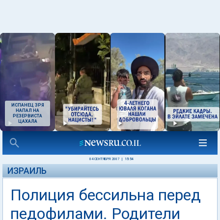
ИСПАНЕЦ ЗРЯ
НАПАЛ НА
РЕЗЕРВИСТА
ЦАХАЛА
04 СЕНТЯБРЯ 2007
|
15:54
ИЗРАИЛЬ
Полиция бессильна перед
педофилами. Родители