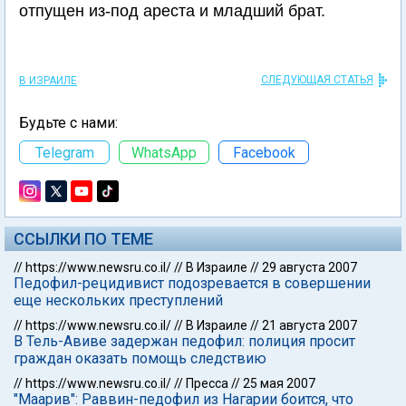
отпущен из-под ареста и младший брат.
СЛЕДУЮЩАЯ СТАТЬЯ
В ИЗРАИЛЕ
Будьте с нами:
Telegram
WhatsApp
Facebook
ССЫЛКИ ПО ТЕМЕ
//
https://www.newsru.co.il/
//
В Израиле
//
29 августа 2007
Педофил-рецидивист подозревается в совершении
еще нескольких преступлений
//
https://www.newsru.co.il/
//
В Израиле
//
21 августа 2007
В Тель-Авиве задержан педофил: полиция просит
граждан оказать помощь следствию
//
https://www.newsru.co.il/
//
Пресса
//
25 мая 2007
"Маарив": Раввин-педофил из Нагарии боится, что