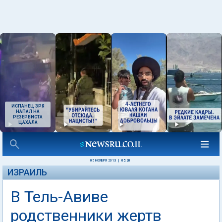
ИСПАНЕЦ ЗРЯ
НАПАЛ НА
РЕЗЕРВИСТА
ЦАХАЛА
05 НОЯБРЯ 2013
|
05:20
ИЗРАИЛЬ
В Тель-Авиве
родственники жертв