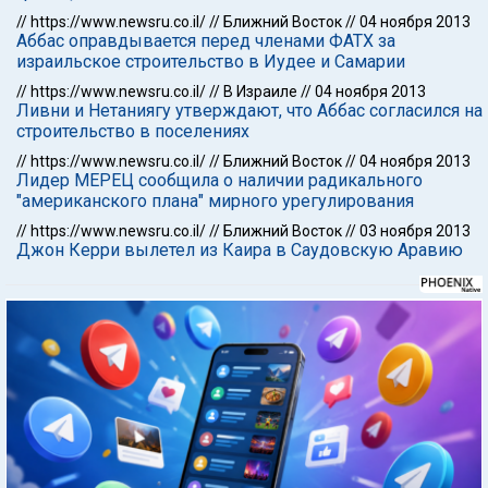
//
https://www.newsru.co.il/
//
Ближний Восток
//
04 ноября 2013
Аббас оправдывается перед членами ФАТХ за
израильское строительство в Иудее и Самарии
//
https://www.newsru.co.il/
//
В Израиле
//
04 ноября 2013
Ливни и Нетаниягу утверждают, что Аббас согласился на
строительство в поселениях
//
https://www.newsru.co.il/
//
Ближний Восток
//
04 ноября 2013
Лидер МЕРЕЦ сообщила о наличии радикального
"американского плана" мирного урегулирования
//
https://www.newsru.co.il/
//
Ближний Восток
//
03 ноября 2013
Джон Керри вылетел из Каира в Саудовскую Аравию