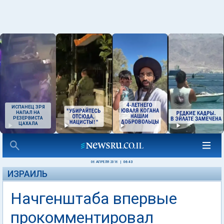
ИСПАНЕЦ ЗРЯ
НАПАЛ НА
РЕЗЕРВИСТА
ЦАХАЛА
06 АПРЕЛЯ 2016
|
06:43
ИЗРАИЛЬ
Начгенштаба впервые
прокомментировал