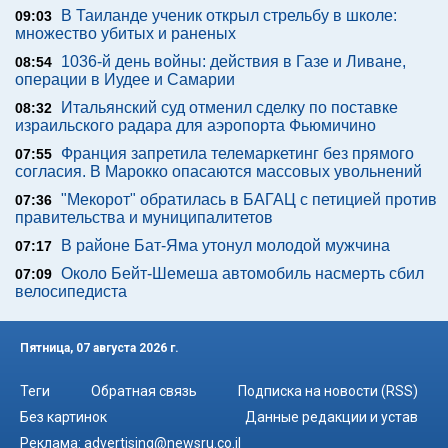
В Таиланде ученик открыл стрельбу в школе:
09:03
множество убитых и раненых
1036-й день войны: действия в Газе и Ливане,
08:54
операции в Иудее и Самарии
Итальянский суд отменил сделку по поставке
08:32
израильского радара для аэропорта Фьюмичино
Франция запретила телемаркетинг без прямого
07:55
согласия. В Марокко опасаются массовых увольнений
"Мекорот" обратилась в БАГАЦ с петицией против
07:36
правительства и муниципалитетов
В районе Бат-Яма утонул молодой мужчина
07:17
Около Бейт-Шемеша автомобиль насмерть сбил
07:09
велосипедиста
Пятница, 07 августа 2026 г.
Теги
Обратная связь
Подписка на новости (RSS)
Без картинок
Данные редакции и устав
Реклама:
advertising@newsru.co.il