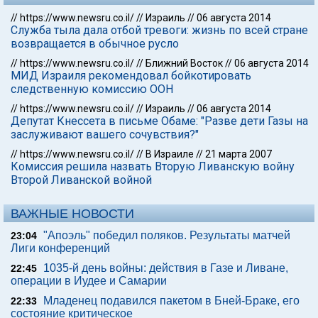
//
https://www.newsru.co.il/
//
Израиль
//
06 августа 2014
Служба тыла дала отбой тревоги: жизнь по всей стране
возвращается в обычное русло
//
https://www.newsru.co.il/
//
Ближний Восток
//
06 августа 2014
МИД Израиля рекомендовал бойкотировать
следственную комиссию ООН
//
https://www.newsru.co.il/
//
Израиль
//
06 августа 2014
Депутат Кнессета в письме Обаме: "Разве дети Газы на
заслуживают вашего сочувствия?"
//
https://www.newsru.co.il/
//
В Израиле
//
21 марта 2007
Комиссия решила назвать Вторую Ливанскую войну
Второй Ливанской войной
ВАЖНЫЕ НОВОСТИ
"Апоэль" победил поляков. Результаты матчей
23:04
Лиги конференций
1035-й день войны: действия в Газе и Ливане,
22:45
операции в Иудее и Самарии
Младенец подавился пакетом в Бней-Браке, его
22:33
состояние критическое