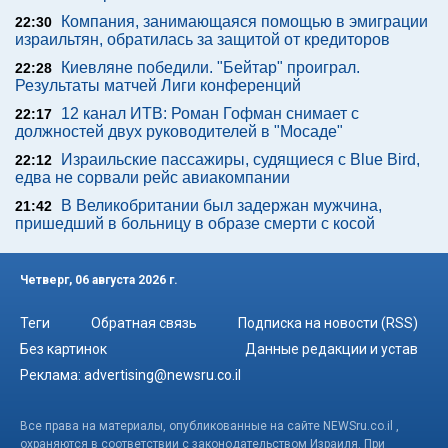
Компания, занимающаяся помощью в эмиграции
22:30
израильтян, обратилась за защитой от кредиторов
Киевляне победили. "Бейтар" проиграл.
22:28
Результаты матчей Лиги конференций
12 канал ИТВ: Роман Гофман снимает с
22:17
должностей двух руководителей в "Мосаде"
Израильские пассажиры, судящиеся с Blue Bird,
22:12
едва не сорвали рейс авиакомпании
В Великобритании был задержан мужчина,
21:42
пришедший в больницу в образе смерти с косой
Четверг, 06 августа 2026 г.
Теги
Обратная связь
Подписка на новости (RSS)
Без картинок
Данные редакции и устав
Реклама:
advertising@newsru.co.il
Все права на материалы, опубликованные на сайте NEWSru.co.il ,
охраняются в соответствии с законодательством Израиля. При