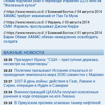
Обама подписал указ о переводе Израилю $225 млн на
"Железный купол"
//
https://www.newsru.co.il/
//
Ближний Восток
//
04 августа 2014
ХАМАС требует извинений от Пан Ги Муна
//
https://www.newsru.co.il/
//
Израиль
//
03 августа 2014
СМИ: Израиль прослушивал Джона Керри
//
https://www.newsru.co.il/
//
Ближний Восток
//
01 августа 2014
Барак Обама: ХАМАС обязан немедленно освободить
солдата
ВАЖНЫЕ НОВОСТИ
Президент Ирана: "США – преступная держава,
18:35
несмотря на переговоры"
Политики призывают Испанию отказаться от
18:23
проведения чемпионата мира 2030 совместно с Марокко
1037-й день войны: действия в Газе, Ливане и
15:37
Сирии, операции в Иудее и Самарии
Военнослужащий ЦАХАЛа получил осколочные
15:34
ранения в ходе операции на юге Ливана
В Ормузском проливе атакован танкер нефтяной
15:18