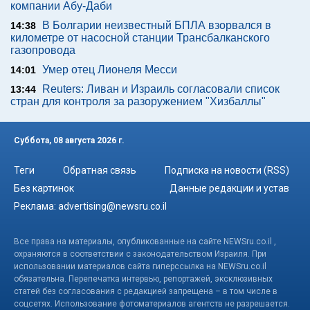
компании Абу-Даби
В Болгарии неизвестный БПЛА взорвался в
14:38
километре от насосной станции Трансбалканского
газопровода
Умер отец Лионеля Месси
14:01
Reuters: Ливан и Израиль согласовали список
13:44
стран для контроля за разоружением "Хизбаллы"
Суббота, 08 августа 2026 г.
Теги
Обратная связь
Подписка на новости (RSS)
Без картинок
Данные редакции и устав
Реклама:
advertising@newsru.co.il
Все права на материалы, опубликованные на сайте NEWSru.co.il ,
охраняются в соответствии с законодательством Израиля. При
использовании материалов сайта гиперссылка на NEWSru.co.il
обязательна. Перепечатка интервью, репортажей, эксклюзивных
статей без согласования с редакцией запрещена – в том числе в
соцсетях. Использование фотоматериалов агентств не разрешается.