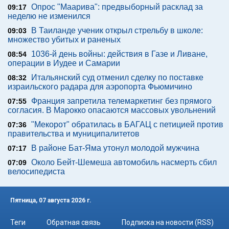
Опрос "Mаарива": предвыборный расклад за
09:17
неделю не изменился
В Таиланде ученик открыл стрельбу в школе:
09:03
множество убитых и раненых
1036-й день войны: действия в Газе и Ливане,
08:54
операции в Иудее и Самарии
Итальянский суд отменил сделку по поставке
08:32
израильского радара для аэропорта Фьюмичино
Франция запретила телемаркетинг без прямого
07:55
согласия. В Марокко опасаются массовых увольнений
"Мекорот" обратилась в БАГАЦ с петицией против
07:36
правительства и муниципалитетов
В районе Бат-Яма утонул молодой мужчина
07:17
Около Бейт-Шемеша автомобиль насмерть сбил
07:09
велосипедиста
Пятница, 07 августа 2026 г.
Теги
Обратная связь
Подписка на новости (RSS)