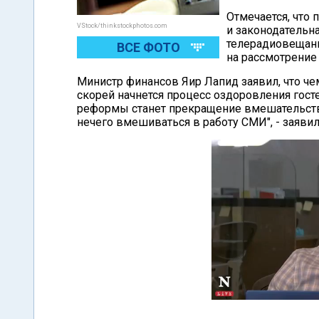
Отмечается, что
VStock/thinkstockphotos.com
и законодательн
телерадиовещани
ВСЕ ФОТО
на рассмотрение
Министр финансов Яир Лапид заявил, что че
скорей начнется процесс оздоровления гост
реформы станет прекращение вмешательства
нечего вмешиваться в работу СМИ", - заявил