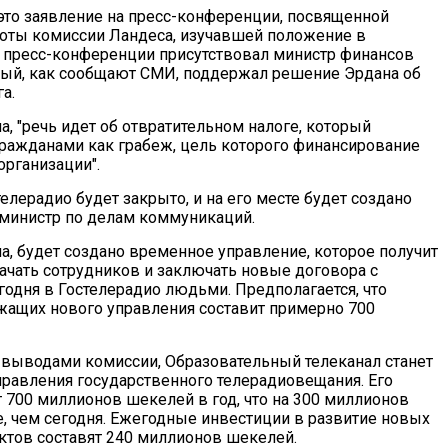
это заявление на пресс-конференции, посвященной
оты комиссии Ландеса, изучавшей положение в
а пресс-конференции присутствовал министр финансов
рый, как сообщают СМИ, поддержал решение Эрдана об
а.
, "речь идет об отвратительном налоге, который
ражданами как грабеж, цель которого финансирование
организации".
елерадио будет закрыто, и на его месте будет создано
л министр по делам коммуникаций.
а, будет создано временное управление, которое получит
ачать сотрудников и заключать новые договора с
одня в Гостелерадио людьми. Предполагается, что
жащих нового управления составит примерно 700
с выводами комиссии, Образовательный телеканал станет
правления государственного телерадиовещания. Его
 700 миллионов шекелей в год, что на 300 миллионов
 чем сегодня. Ежегодные инвестиции в развитие новых
ктов составят 240 миллионов шекелей.