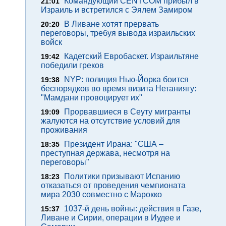
Командующий CENTCOM прибыл в
21:01
Израиль и встретился с Эялем Замиром
В Ливане хотят прервать
20:20
переговоры, требуя вывода израильских
войск
Кадетский Евробаскет. Израильтяне
19:42
победили греков
NYP: полиция Нью-Йорка боится
19:38
беспорядков во время визита Нетаниягу:
"Мамдани провоцирует их"
Прорвавшиеся в Сеуту мигранты
19:09
жалуются на отсутствие условий для
проживания
Президент Ирана: "США –
18:35
преступная держава, несмотря на
переговоры"
Политики призывают Испанию
18:23
отказаться от проведения чемпионата
мира 2030 совместно с Марокко
1037-й день войны: действия в Газе,
15:37
Ливане и Сирии, операции в Иудее и