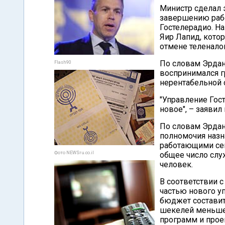
Министр сделал 
завершению раб
Гостелерадио. Н
Яир Лапид, кото
отмене теленалог
По словам Эрдана
Flash90
воспринимался г
нерентабельной 
"Управление Гост
новое", – заяви
По словам Эрдан
полномочия назн
работающими сег
Фото NEWSru.co.il
общее число слу
человек.
В соответствии 
частью нового у
бюджет составит
шекелей меньше,
программ и прое