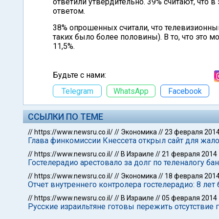
ответили утвердительно. 39% считают, что в
ответом.
38% опрошенных считали, что телевизионный
таких было более половины). В то, что это 
11,5%.
Будьте с нами:
Telegram
WhatsApp
Facebook
ССЫЛКИ ПО ТЕМЕ
//
https://www.newsru.co.il/
//
Экономика
//
23 февраля 201
Глава финкомиссии Кнессета открыл сайт для жало
//
https://www.newsru.co.il/
//
В Израиле
//
21 февраля 2014
Гостелерадио арестовало за долг по теленалогу б
//
https://www.newsru.co.il/
//
Экономика
//
18 февраля 201
Отчет внутреннего контролера гостелерадио: 8 лет 
//
https://www.newsru.co.il/
//
В Израиле
//
05 февраля 2014
Русские израильтяне готовы пережить отсутствие г