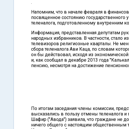
.
Напомним, что в начале февраля в финансо
посвященное состоянию государственного у
теленалога, подготовленному внутренним к
Информация, представленная депутатам ру
народных избранников. В частности, стало и
телевизоров религиозные кварталы. Не ме
сбора теленалога Ави Каца, по словам котор
он бы действовал, исходя из экономической 
и, как сообщал в декабре 2013 года "Калька
пенсию, несмотря на достижение пенсионног
По итогам заседания члены комиссии, пред
высказались в пользу отмены теленалога и
Шафир ("Авода") заявила, что граждане не 
ничего общего с настоящим общественным 