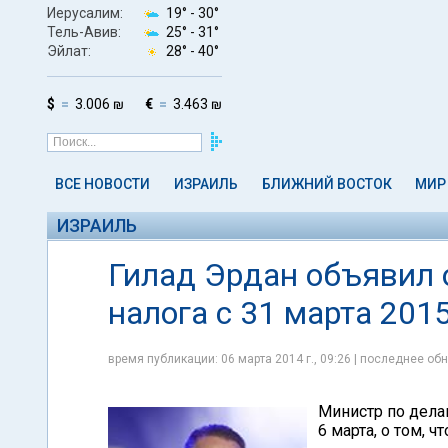
Иерусалим:
19° -
30°
Тель-Авив:
25° -
31°
Эйлат:
28° -
40°
$
3.006 ₪
€
3.463 ₪
ВСЕ НОВОСТИ
ИЗРАИЛЬ
БЛИЖНИЙ ВОСТОК
МИР
ИЗРАИЛЬ
Гилад Эрдан объявил 
налога c 31 марта 201
время публикации: 06 марта 2014 г., 09:26 | последнее обн
Министр по дела
6 марта, о том, 