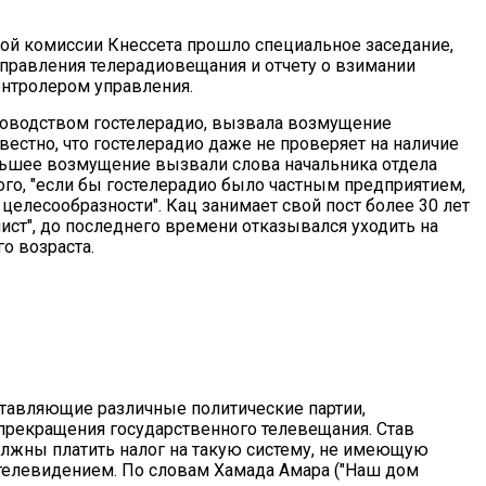
вой комиссии Кнессета прошло специальное заседание,
правления телерадиовещания и отчету о взимании
онтролером управления.
ководством гостелерадио, вызвала возмущение
звестно, что гостелерадио даже не проверяет на наличие
ньшее возмущение вызвали слова начальника отдела
ого, "если бы гостелерадио было частным предприятием,
целесообразности". Кац занимает свой пост более 30 лет
лист", до последнего времени отказывался уходить на
о возраста.
ставляющие различные политические партии,
 прекращения государственного телевещания. Став
должны платить налог на такую систему, не имеющую
телевидением. По словам Хамада Амара ("Наш дом