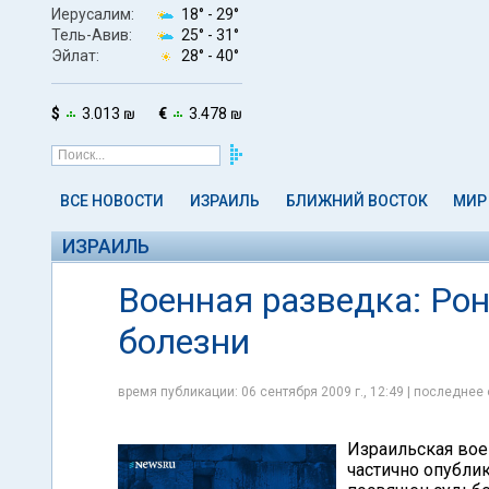
Иерусалим:
18° -
29°
Тель-Авив:
25° -
31°
Эйлат:
28° -
40°
$
3.013 ₪
€
3.478 ₪
ВСЕ НОВОСТИ
ИЗРАИЛЬ
БЛИЖНИЙ ВОСТОК
МИР
ИЗРАИЛЬ
Военная разведка: Рон
болезни
время публикации: 06 сентября 2009 г., 12:49 | последнее 
Израильская вое
частично опублик