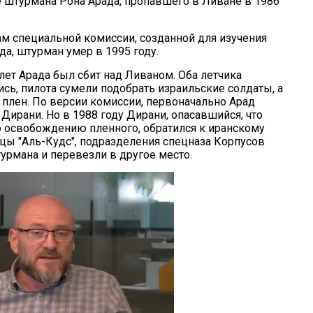
 штурмана Рона Арада, пропавшего в Ливане в 1986
м специальной комиссии, созданной для изучения
а, штурман умер в 1995 году.
лет Арада был сбит над Ливаном. Оба летчика
сь, пилота сумели подобрать израильские солдаты, а
 плен. По версии комиссии, первоначально Арад
ирани. Но в 1988 году Дирани, опасавшийся, что
 освобождению пленного, обратился к иранскому
йцы "Аль-Кудс", подразделения спецназа Корпусов
урмана и перевезли в другое место.