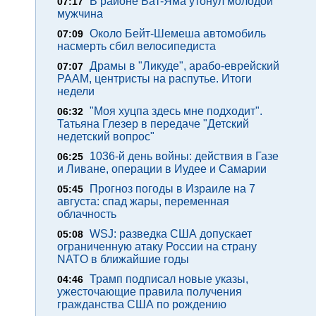
В районе Бат-Яма утонул молодой
07:17
мужчина
Около Бейт-Шемеша автомобиль
07:09
насмерть сбил велосипедиста
Драмы в "Ликуде", арабо-еврейский
07:07
РААМ, центристы на распутье. Итоги
недели
"Моя хуцпа здесь мне подходит".
06:32
Татьяна Глезер в передаче "Детский
недетский вопрос"
1036-й день войны: действия в Газе
06:25
и Ливане, операции в Иудее и Самарии
Прогноз погоды в Израиле на 7
05:45
августа: спад жары, переменная
облачность
WSJ: разведка США допускает
05:08
ограниченную атаку России на страну
NATO в ближайшие годы
Трамп подписал новые указы,
04:46
ужесточающие правила получения
гражданства США по рождению