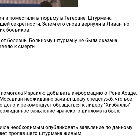
ан и поместили в тюрьму в Тегеране. Штурмана
шей секретности. Затем его снова вернули в Ливан, но
их боевиков.
р от болезни. Больному штурману не была оказана
вело к смерти.
ка помогала Израилю добывать информацию о Роне Араде.
н Мосавиан неожиданно заявил шефу спецслужб, что все
то дело и рекомендует обращаться к лидеру "Хизбаллы"
неожиданное заявление иранского дипломата было
очла необходимым опубликовать заявление по данному
итает пропавшего штурмана живым.