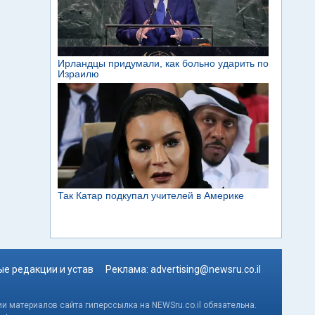
е редакции и устав
Реклама:
advertising@newsru.co.il
и материалов сайта гиперссылка на NEWSru.co.il обязательна.