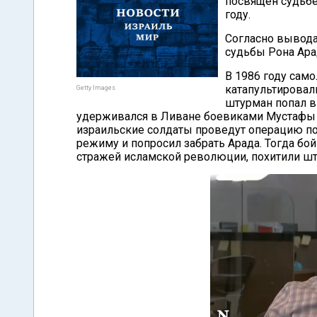
посвящен судьбе
году.
Согласно вывода
судьбы Рона Арад
В 1986 году само
катапультировали
Getty Images
штурман попал в
удерживался в Ливане боевиками Мустафы Д
израильские солдаты проведут операцию по
режиму и попросил забрать Арада. Тогда бо
стражей исламской революции, похитили шт