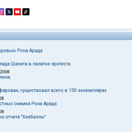
кровью Рона Арада
ада Шалита в палатке протеста
 2008
плена
афирован, существовал всего в 150 экземплярах
08
стных снимка Рона Арада
08
ю отчета "Хизбаллы"