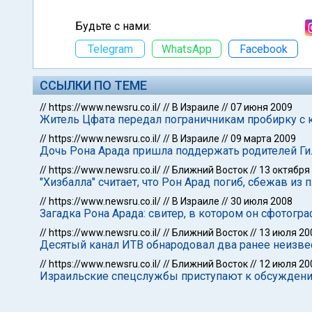
Будьте с нами:
Telegram
WhatsApp
Facebook
ССЫЛКИ ПО ТЕМЕ
//
https://www.newsru.co.il/
//
В Израиле
//
07 июня 2009
Житель Цфата передал пограничникам пробирку с 
//
https://www.newsru.co.il/
//
В Израиле
//
09 марта 2009
Дочь Рона Арада пришла поддержать родителей Гил
//
https://www.newsru.co.il/
//
Ближний Восток
//
13 октября
"Хизбалла" считает, что Рон Арад погиб, сбежав из 
//
https://www.newsru.co.il/
//
В Израиле
//
30 июля 2008
Загадка Рона Арада: свитер, в котором он сфотогр
//
https://www.newsru.co.il/
//
Ближний Восток
//
13 июля 20
Десятый канал ИТВ обнародовал два ранее неизве
//
https://www.newsru.co.il/
//
Ближний Восток
//
12 июля 20
Израильские спецслужбы приступают к обсуждени