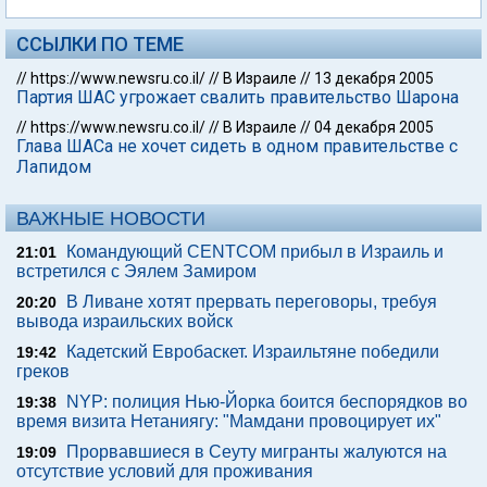
ССЫЛКИ ПО ТЕМЕ
//
https://www.newsru.co.il/
//
В Израиле
//
13 декабря 2005
Партия ШАС угрожает свалить правительство Шарона
//
https://www.newsru.co.il/
//
В Израиле
//
04 декабря 2005
Глава ШАСа не хочет сидеть в одном правительстве с
Лапидом
ВАЖНЫЕ НОВОСТИ
Командующий CENTCOM прибыл в Израиль и
21:01
встретился с Эялем Замиром
В Ливане хотят прервать переговоры, требуя
20:20
вывода израильских войск
Кадетский Евробаскет. Израильтяне победили
19:42
греков
NYP: полиция Нью-Йорка боится беспорядков во
19:38
время визита Нетаниягу: "Мамдани провоцирует их"
Прорвавшиеся в Сеуту мигранты жалуются на
19:09
отсутствие условий для проживания