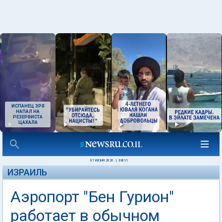
ИСПАНЕЦ ЗРЯ
НАПАЛ НА
РЕЗЕРВИСТА
ЦАХАЛА
07 ИЮНЯ 2026
|
08:11
ИЗРАИЛЬ
Аэропорт "Бен Гурион"
работает в обычном