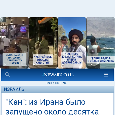
ИСПАНЕЦ ЗРЯ
НАПАЛ НА
РЕЗЕРВИСТА
ЦАХАЛА
07 ИЮНЯ 2026
|
17:02
ИЗРАИЛЬ
"Кан": из Ирана было
запущено около десятка