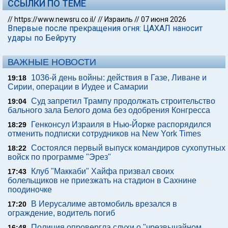
ССЫЛКИ ПО ТЕМЕ
//
https://www.newsru.co.il/
//
Израиль
//
07 июня 2026
Впервые после прекращения огня: ЦАХАЛ наносит
удары по Бейруту
ВАЖНЫЕ НОВОСТИ
1036-й день войны: действия в Газе, Ливане и
19:18
Сирии, операции в Иудее и Самарии
Суд запретил Трампу продолжать строительство
19:04
бального зала Белого дома без одобрения Конгресса
Генконсул Израиля в Нью-Йорке распорядился
18:29
отменить подписки сотрудников на New York Times
Состоялся первый выпуск командиров сухопутных
18:22
войск по программе "Эрез"
Клуб "Маккаби" Хайфа призвал своих
17:43
болельщиков не приезжать на стадион в Сахнине
поодиночке
В Иерусалиме автомобиль врезался в
17:20
ограждение, водитель погиб
Полиция опровергла слухи о "чрезвычайном
16:48