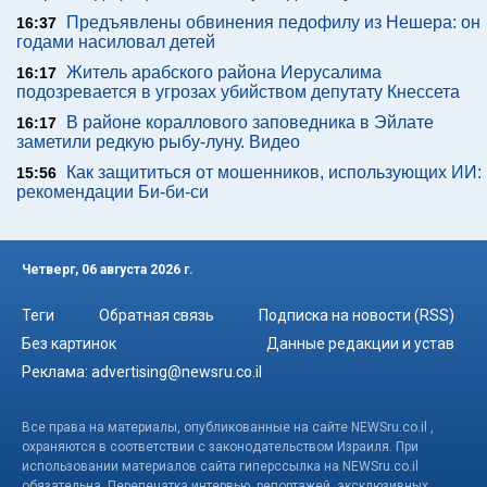
Предъявлены обвинения педофилу из Нешера: он
16:37
годами насиловал детей
Житель арабского района Иерусалима
16:17
подозревается в угрозах убийством депутату Кнессета
В районе кораллового заповедника в Эйлате
16:17
заметили редкую рыбу-луну. Видео
Как защититься от мошенников, использующих ИИ:
15:56
рекомендации Би-би-си
Четверг, 06 августа 2026 г.
Теги
Обратная связь
Подписка на новости (RSS)
Без картинок
Данные редакции и устав
Реклама:
advertising@newsru.co.il
Все права на материалы, опубликованные на сайте NEWSru.co.il ,
охраняются в соответствии с законодательством Израиля. При
использовании материалов сайта гиперссылка на NEWSru.co.il
обязательна. Перепечатка интервью, репортажей, эксклюзивных