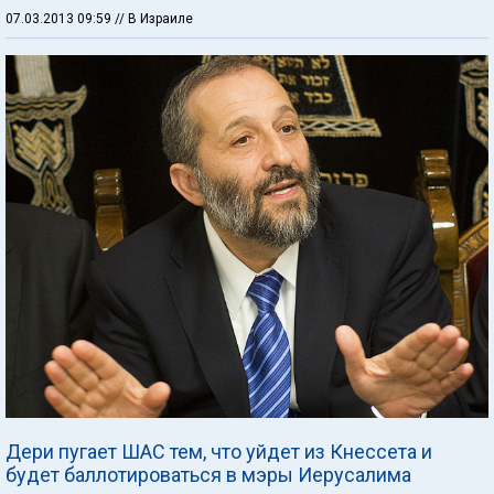
07.03.2013 09:59
// В Израиле
Дери пугает ШАС тем, что уйдет из Кнессета и
будет баллотироваться в мэры Иерусалима