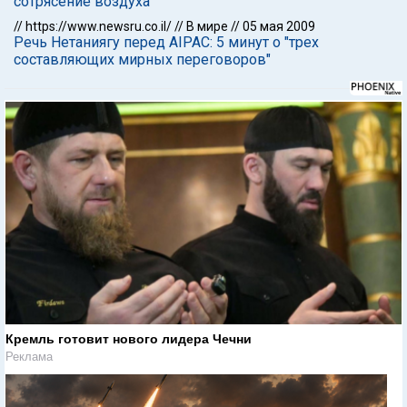
сотрясение воздуха
//
https://www.newsru.co.il/
//
В мире
//
05 мая 2009
Речь Нетаниягу перед AIPAC: 5 минут о "трех
составляющих мирных переговоров"
Кремль готовит нового лидера Чечни
Реклама