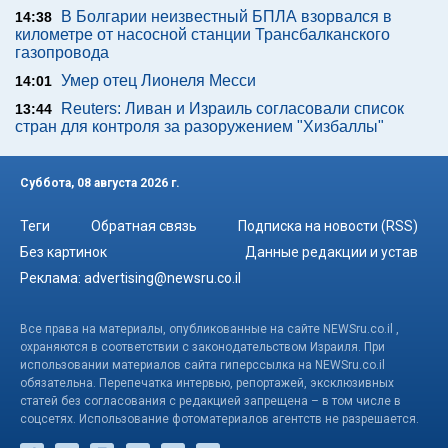
В Болгарии неизвестный БПЛА взорвался в
14:38
километре от насосной станции Трансбалканского
газопровода
Умер отец Лионеля Месси
14:01
Reuters: Ливан и Израиль согласовали список
13:44
стран для контроля за разоружением "Хизбаллы"
Суббота, 08 августа 2026 г.
Теги
Обратная связь
Подписка на новости (RSS)
Без картинок
Данные редакции и устав
Реклама:
advertising@newsru.co.il
Все права на материалы, опубликованные на сайте NEWSru.co.il ,
охраняются в соответствии с законодательством Израиля. При
использовании материалов сайта гиперссылка на NEWSru.co.il
обязательна. Перепечатка интервью, репортажей, эксклюзивных
статей без согласования с редакцией запрещена – в том числе в
соцсетях. Использование фотоматериалов агентств не разрешается.