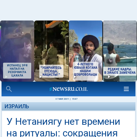
ИСПАНЕЦ ЗРЯ
НАПАЛ НА
РЕЗЕРВИСТА
ЦАХАЛА
07 МАЯ 2009
|
15:47
ИЗРАИЛЬ
У Нетаниягу нет времени
на ритуалы: сокращения