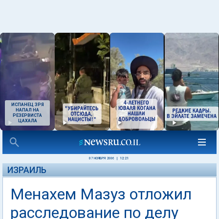
ИСПАНЕЦ ЗРЯ
НАПАЛ НА
РЕЗЕРВИСТА
ЦАХАЛА
07 НОЯБРЯ 2006
|
12:21
ИЗРАИЛЬ
Менахем Мазуз отложил
расследование по делу