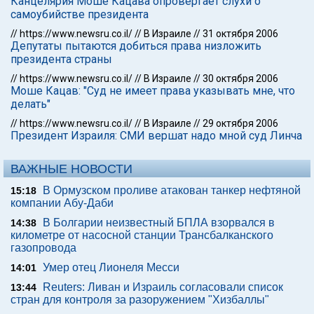
Канцелярия Моше Кацава опровергает слухи о
самоубийстве президента
//
https://www.newsru.co.il/
//
В Израиле
//
31 октября 2006
Депутаты пытаются добиться права низложить
президента страны
//
https://www.newsru.co.il/
//
В Израиле
//
30 октября 2006
Моше Кацав: "Суд не имеет права указывать мне, что
делать"
//
https://www.newsru.co.il/
//
В Израиле
//
29 октября 2006
Президент Израиля: СМИ вершат надо мной суд Линча
ВАЖНЫЕ НОВОСТИ
В Ормузском проливе атакован танкер нефтяной
15:18
компании Абу-Даби
В Болгарии неизвестный БПЛА взорвался в
14:38
километре от насосной станции Трансбалканского
газопровода
Умер отец Лионеля Месси
14:01
Reuters: Ливан и Израиль согласовали список
13:44
стран для контроля за разоружением "Хизбаллы"