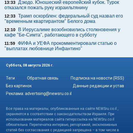
Дзюдо. Юношеский европейский кубок. Турок
13:33
отказался пожать руку израильтянину
Трамп оскорблен: федеральный суд назвал его
12:33
"временным квартирантом" Белого дома
В Иерусалиме возобновились столкновения у
12:10
кафе "Бе-Симта", работающего в субботу
ФИФА и УЕФА прокомментировали статью о
11:59
"выплатах любовнице Инфантино"
Суббота, 08 августа 2026 г.
Теги
Обратная связь
Подписка на новости (RSS)
Без картинок
Данные редакции и устав
Реклама:
advertising@newsru.co.il
Все права на материалы, опубликованные на сайте NEWSru.co.il ,
охраняются в соответствии с законодательством Израиля. При
использовании материалов сайта гиперссылка на NEWSru.co.il
обязательна. Перепечатка интервью, репортажей, эксклюзивных
статей без согласования с редакцией запрещена – в том числе в