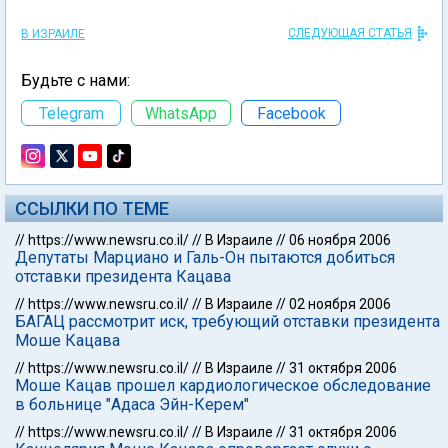
СЛЕДУЮЩАЯ СТАТЬЯ
В ИЗРАИЛЕ
Будьте с нами:
Telegram
WhatsApp
Facebook
ССЫЛКИ ПО ТЕМЕ
//
https://www.newsru.co.il/
//
В Израиле
//
06 ноября 2006
Депутаты Марциано и Галь-Он пытаются добиться
отставки президента Кацава
//
https://www.newsru.co.il/
//
В Израиле
//
02 ноября 2006
БАГАЦ рассмотрит иск, требующий отставки президента
Моше Кацава
//
https://www.newsru.co.il/
//
В Израиле
//
31 октября 2006
Моше Кацав прошел кардиологическое обследование
в больнице "Адаса Эйн-Керем"
//
https://www.newsru.co.il/
//
В Израиле
//
31 октября 2006