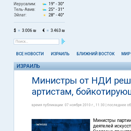
Иерусалим:
19° -
30°
Тель-Авив:
25° -
31°
Эйлат:
28° -
40°
$
3.006 ₪
€
3.463 ₪
ВСЕ НОВОСТИ
ИЗРАИЛЬ
БЛИЖНИЙ ВОСТОК
МИР
ИЗРАИЛЬ
Министры от НДИ реши
артистам, бойкотиру
время публикации: 07 ноября 2010 г., 11:30 | последнее об
Министры партии
деятелей искусс