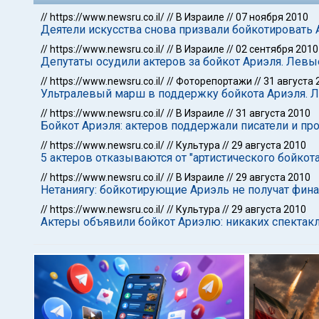
//
https://www.newsru.co.il/
//
В Израиле
//
07 ноября 2010
Деятели искусства снова призвали бойкотировать
//
https://www.newsru.co.il/
//
В Израиле
//
02 сентября 2010
Депутаты осудили актеров за бойкот Ариэля. Левы
//
https://www.newsru.co.il/
//
Фоторепортажи
//
31 августа 
Ультралевый марш в поддержку бойкота Ариэля. Л
//
https://www.newsru.co.il/
//
В Израиле
//
31 августа 2010
Бойкот Ариэля: актеров поддержали писатели и пр
//
https://www.newsru.co.il/
//
Культура
//
29 августа 2010
5 актеров отказываются от "артистического бойко
//
https://www.newsru.co.il/
//
В Израиле
//
29 августа 2010
Нетаниягу: бойкотирующие Ариэль не получат фин
//
https://www.newsru.co.il/
//
Культура
//
29 августа 2010
Актеры объявили бойкот Ариэлю: никаких спектакле