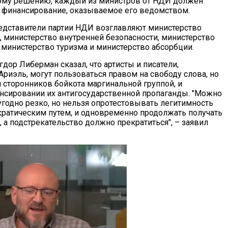
тому решению, каждый из министров от НДИ должен
 финансирование, оказываемое его ведомством.
редставители партии НДИ возглавляют министерство
, министерство внутренней безопасности, министерство
 министерство туризма и министерство абсорбции.
гдор Либерман сказал, что артисты и писатели,
риэль, могут пользоваться правом на свободу слова, но
 сторонников бойкота маргинальной группой, и
ансировании их антигосударственной пропаганды. "Можно
угодно резко, но нельзя опротестовывать легитимность
кратическим путем, и одновременно продолжать получать
а подстрекательство должно прекратиться", – заявил