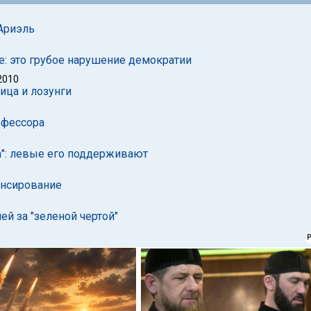
 Ариэль
е: это грубое нарушение демократии
2010
ица и лозунги
офессорa
та": левые его поддерживают
ансирование
й за "зеленой чертой"