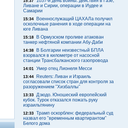
1037-й день войны: действия в Газе,
15:37
Ливане и Сирии, операции в Иудее и
Самарии
Военнослужащий ЦАХАЛа получил
15:34
осколочные ранения в ходе операции на
юге Ливана
В Ормузском проливе атакован
15:18
танкер нефтяной компании Абу-Даби
В Болгарии неизвестный БПЛА
14:38
взорвался в километре от насосной
станции Трансбалканского газопровода
Умер отец Лионеля Месси
14:01
Reuters: Ливан и Израиль
13:44
согласовали список стран для контроля за
разоружением "Хизбаллы"
Дзюдо. Юношеский европейский
13:33
кубок. Турок отказался пожать руку
израильтянину
Трамп оскорблен: федеральный суд
12:33
назвал его "временным квартирантом"
Белого дома