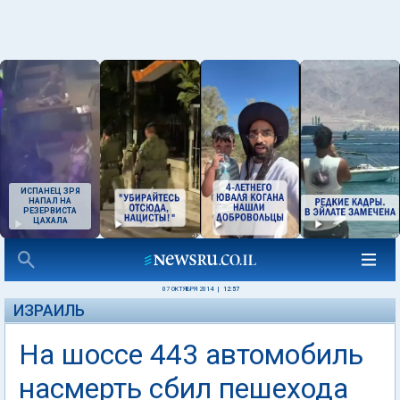
ИСПАНЕЦ ЗРЯ
НАПАЛ НА
РЕЗЕРВИСТА
ЦАХАЛА
07 ОКТЯБРЯ 2014
|
12:57
ИЗРАИЛЬ
На шоссе 443 автомобиль
насмерть сбил пешехода