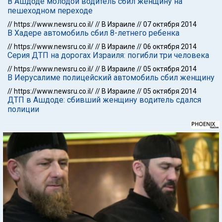
В Ашдоде молодой водитель сбил женщину на
пешеходном переходе
//
https://www.newsru.co.il/
//
В Израиле
//
07 октября 2014
В Хадере автомобиль сбил 8-летнего ребенка
//
https://www.newsru.co.il/
//
В Израиле
//
06 октября 2014
Серия ДТП на дорогах Израиля: погибли три человека
//
https://www.newsru.co.il/
//
В Израиле
//
05 октября 2014
В Иерусалиме полицейский автомобиль сбил женщину
//
https://www.newsru.co.il/
//
В Израиле
//
05 октября 2014
ДТП в Ашдоде: сбивший женщину водитель сдался
полиции