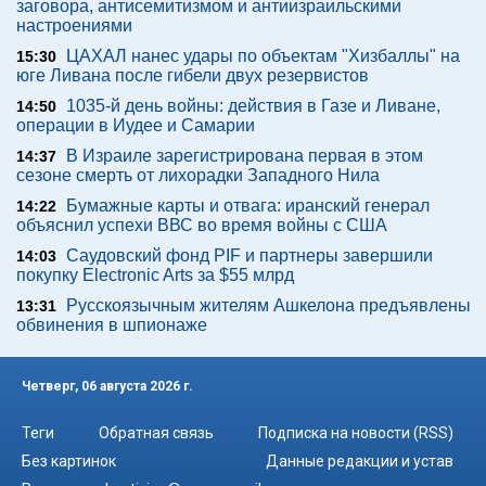
заговора, антисемитизмом и антиизраильскими
настроениями
ЦАХАЛ нанес удары по объектам "Хизбаллы" на
15:30
юге Ливана после гибели двух резервистов
1035-й день войны: действия в Газе и Ливане,
14:50
операции в Иудее и Самарии
В Израиле зарегистрирована первая в этом
14:37
сезоне смерть от лихорадки Западного Нила
Бумажные карты и отвага: иранский генерал
14:22
объяснил успехи ВВС во время войны с США
Саудовский фонд PIF и партнеры завершили
14:03
покупку Electronic Arts за $55 млрд
Русскоязычным жителям Ашкелона предъявлены
13:31
обвинения в шпионаже
Четверг, 06 августа 2026 г.
Теги
Обратная связь
Подписка на новости (RSS)
Без картинок
Данные редакции и устав