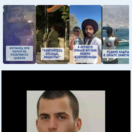
ИСПАНЕЦ ЗРЯ
НАПАЛ НА
РЕЗЕРВИСТА
ЦАХАЛА