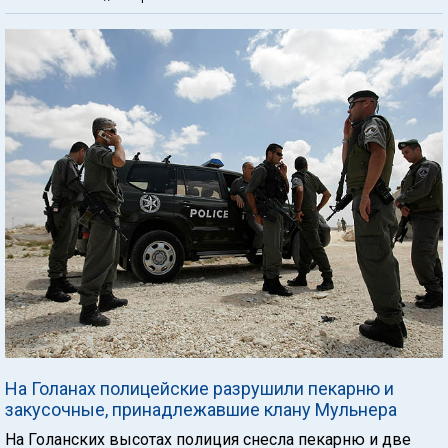
На Голанах полицейские разрушили пекарню и
закусочные, принадлежавшие клану Мульнера
На Голанских высотах полиция снесла пекарню и две