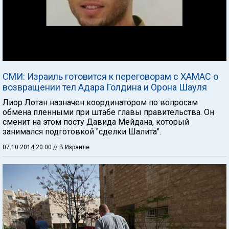
СМИ: Израиль готовится к переговорам с ХАМАС о
возвращении тел Адара Голдина и Орона Шауля
Лиор Лотан назначен координатором по вопросам
обмена пленными при штабе главы правительства. Он
сменит на этом посту Давида Мейдана, который
занимался подготовкой "сделки Шалита".
07.10.2014 20:00
// В Израиле