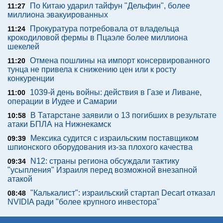
По Китаю ударил тайфун "Дельфин", более
11:27
миллиона эвакуированных
Прокуратура потребовала от владельца
11:24
крокодиловой фермы в Пцаэле более миллиона
шекелей
Отмена пошлины на импорт консервированного
11:20
тунца не привела к снижению цен или к росту
конкуренции
1039-й день войны: действия в Газе и Ливане,
11:00
операции в Иудее и Самарии
В Татарстане заявили о 13 погибших в результате
10:58
атаки БПЛА на Нижнекамск
Мексика судится с израильским поставщиком
09:39
шпионского оборудования из-за плохого качества
N12: страны региона обсуждали тактику
09:34
"усыпления" Израиля перед возможной внезапной
атакой
"Калькалист": израильский стартап Decart отказал
08:48
NVIDIA ради "более крупного инвестора"