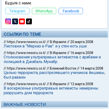
Будьте с нами:
Telegram
WhatsApp
Facebook
ССЫЛКИ ПО ТЕМЕ
//
https://www.newsru.co.il/
//
В Израиле
//
20 марта 2008
Листовки в "Мерказ а-Рав": и у стен есть уши
//
https://www.newsru.co.il/
//
В Израиле
//
16 марта 2008
Столкновения ультраправых активистов с арабами и
полицией в Джабаль Мукабр
//
https://www.newsru.co.il/
//
Ближний Восток
//
14 марта 2008
Целью террориста, расстрелявшего учеников йешивы,
был раввин
//
https://www.newsru.co.il/
//
В Израиле
//
12 марта 2008
В воскресенье ультраправые активисты намерены
разрушить дом террориста
ВАЖНЫЕ НОВОСТИ