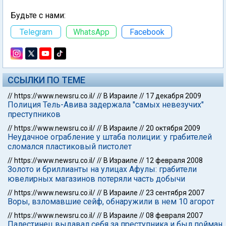
Будьте с нами:
Telegram
WhatsApp
Facebook
ССЫЛКИ ПО ТЕМЕ
//
https://www.newsru.co.il/
//
В Израиле
//
17 декабря 2009
Полиция Тель-Авива задержала "самых невезучих"
преступников
//
https://www.newsru.co.il/
//
В Израиле
//
20 октября 2009
Неудачное ограбление у штаба полиции: у грабителей
сломался пластиковый пистолет
//
https://www.newsru.co.il/
//
В Израиле
//
12 февраля 2008
Золото и бриллианты на улицах Афулы: грабители
ювелирных магазинов потеряли часть добычи
//
https://www.newsru.co.il/
//
В Израиле
//
23 сентября 2007
Воры, взломавшие сейф, обнаружили в нем 10 агорот
//
https://www.newsru.co.il/
//
В Израиле
//
08 февраля 2007
Палестинец выдавал себя за преступника и был пойман