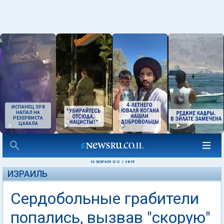
ИСПАНЕЦ ЗРЯ
НАПАЛ НА
РЕЗЕРВИСТА
ЦАХАЛА
08 ФЕВРАЛЯ 2010
|
08:55
ИЗРАИЛЬ
Сердобольные грабители
попались, вызвав "скорую"