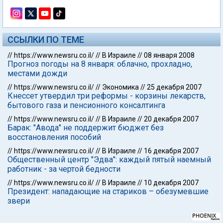
ССЫЛКИ ПО ТЕМЕ
//
https://www.newsru.co.il/
//
В Израиле
//
08 января 2008
Прогноз погоды на 8 января: облачно, прохладно,
местами дожди
//
https://www.newsru.co.il/
//
Экономика
//
25 декабря 2007
Кнессет утвердил три реформы - корзины лекарств,
бытового газа и пенсионного консалтинга
//
https://www.newsru.co.il/
//
В Израиле
//
20 декабря 2007
Барак: "Авода" не поддержит бюджет без
восстановления пособий
//
https://www.newsru.co.il/
//
В Израиле
//
16 декабря 2007
Общественный центр "Эдва": каждый пятый наемный
работник - за чертой бедности
//
https://www.newsru.co.il/
//
В Израиле
//
10 декабря 2007
Президент: нападающие на стариков – обезумевшие
звери