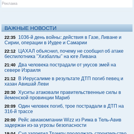
Реклама
ВАЖНЫЕ НОВОСТИ
1036-й день войны: действия в Газе, Ливане и
22:35
Сирии, операции в Иудее и Самарии
ЦАХАЛ объяснил, почему не сообщил об атаке
22:12
беспилотника "Хизбаллы" на юге Ливана
Два человека пострадали от укусов змей на
21:40
севере Израиля
В Иерусалиме в результате ДТП погиб певец и
21:12
хазан Авишай Леви
Хуситы атаковали правительственные силы в
20:30
йеменской провинции Мариб
Один человек погиб, трое пострадали в ДТП на
20:09
316-й трассе
Рейс авиакомпании Wizz из Рима в Тель-Авив
20:00
задержан из-за угрозы безопасности
Суд запретил Трампу продолжать строительство
19:04