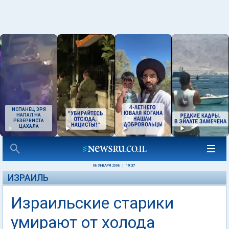
ИСПАНЕЦ ЗРЯ
НАПАЛ НА
РЕЗЕРВИСТА
ЦАХАЛА
08 ЯНВАРЯ 2008
|
19:37
ИЗРАИЛЬ
Израильские старики
умирают от холода