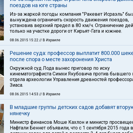
поездов на юге страны
Из-за жаркой погоды компания "Ракевет Исраэль" бы
вынуждена ограничить скорость движения поездов,
установив верхний предел в 80 км/ч. Ограничение де
только на участке дороги от Кирьят-Гата и южнее.
08.06.2015 15:22
// В Израиле
Решение суда: профессор выплатит 800.000 шек
после спора о месте захоронения Христа
Окружной суд Лода вынес приговор по иску
кинематографиста Симхи Якубовича против бывшего
отдела археологии Управления древностей профессо
Зиаса.
08.06.2015 14:53
// В Израиле
В младшие группы детских садов добавят втору
нянечку
Министр финансов Моше Кахлон и министр просвеще
Нафтали Беннет объявили, что с 1 сентября 2015 года 