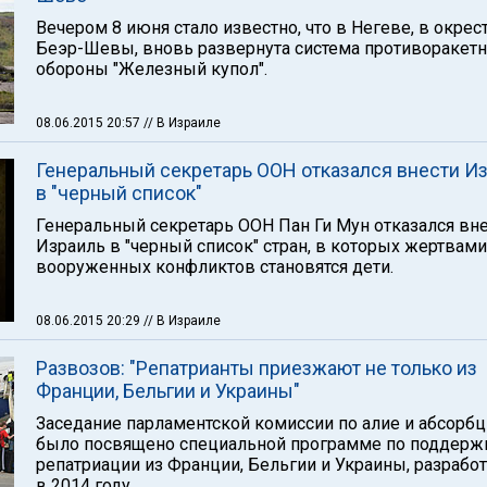
Вечером 8 июня стало известно, что в Негеве, в окрес
Беэр-Шевы, вновь развернута система противоракет
обороны "Железный купол".
08.06.2015 20:57
// В Израиле
Генеральный секретарь ООН отказался внести И
в "черный список"
Генеральный секретарь ООН Пан Ги Мун отказался вн
Израиль в "черный список" стран, в которых жертвами
вооруженных конфликтов становятся дети.
08.06.2015 20:29
// В Израиле
Развозов: "Репатрианты приезжают не только из
Франции, Бельгии и Украины"
Заседание парламентской комиссии по алие и абсорб
было посвящено специальной программе по поддерж
репатриации из Франции, Бельгии и Украины, разрабо
в 2014 году.