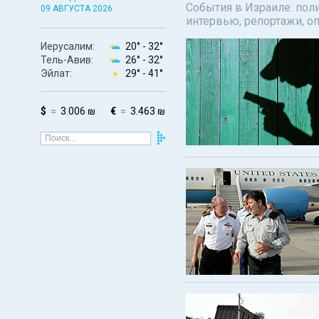
События в Израиле: поли
09 АВГУСТА 2026
интервью, репортажи, о
Иерусалим:
20° -
32°
Тель-Авив:
26° -
32°
Эйлат:
29° -
41°
$
3.006 ₪
€
3.463 ₪