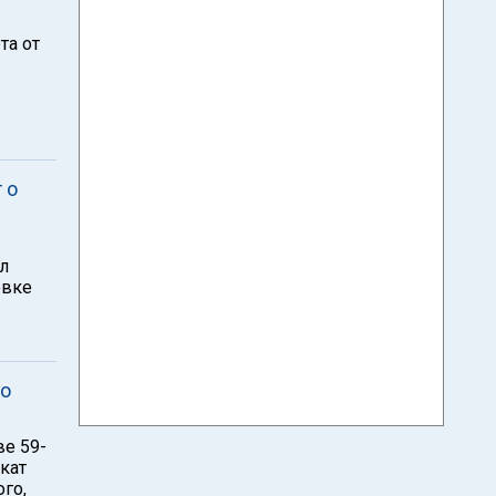
та от
 о
л
овке
го
ве 59-
кат
го,