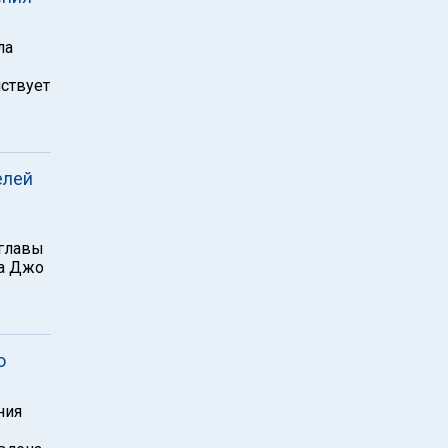
ла
йствует
елей
 главы
ра Джо
ю
ния
в