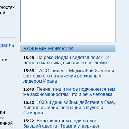
тностях
ной
зраиль
ВАЖНЫЕ НОВОСТИ
На реке Иордан ведется поиск 12-
16:05
ести
летнего мальчика, выпавшего из лодки
ТАСС: видео с Моджтабой Хаменеи
15:55
снято до его назначения верховным
лидером Ирана
Пение птиц и китов подчиняется тем
15:40
же закономерностям, что и речь человека
1038-й день войны: действия в Газе,
15:23
Ливане и Сирии, операции в Иудее и
ции
Самарии
ке
Большинством в один голос:
15:22
танной
бывший адвокат Трампа утвержден