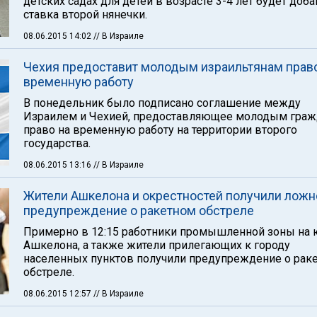
детских садах для детей в возрасте 3-4 лет будет доб
ставка второй нянечки.
08.06.2015 14:02
// В Израиле
Чехия предоставит молодым израильтянам право
временную работу
В понедельник было подписано соглашение между
Израилем и Чехией, предоставляющее молодым гра
право на временную работу на территории второго
государства.
08.06.2015 13:16
// В Израиле
Жители Ашкелона и окрестностей получили ложн
предупреждение о ракетном обстреле
Примерно в 12:15 работники промышленной зоны на 
Ашкелона, а также жители прилегающих к городу
населенных пунктов получили предупреждение о рак
обстреле.
08.06.2015 12:57
// В Израиле