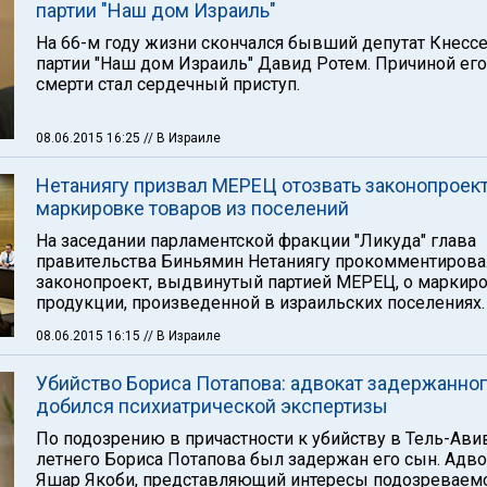
партии "Наш дом Израиль"
На 66-м году жизни скончался бывший депутат Кнессе
партии "Наш дом Израиль" Давид Ротем. Причиной его
смерти стал сердечный приступ.
08.06.2015 16:25
// В Израиле
Нетаниягу призвал МЕРЕЦ отозвать законопроект
маркировке товаров из поселений
На заседании парламентской фракции "Ликуда" глава
правительства Биньямин Нетаниягу прокомментирова
законопроект, выдвинутый партией МЕРЕЦ, о маркир
продукции, произведенной в израильских поселениях.
08.06.2015 16:15
// В Израиле
Убийство Бориса Потапова: адвокат задержанно
добился психиатрической экспертизы
По подозрению в причастности к убийству в Тель-Ави
летнего Бориса Потапова был задержан его сын. Адво
Яшар Якоби, представляющий интересы подозреваемо