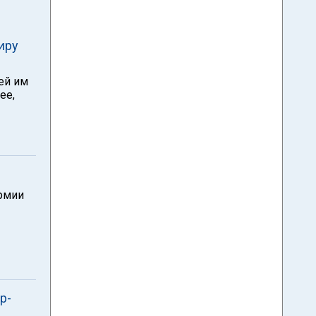
иру
ей им
ее,
армии
р-