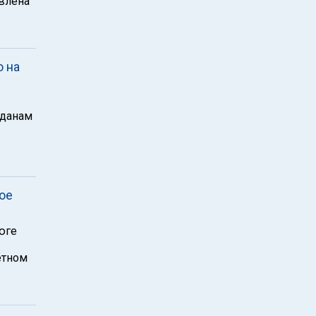
авлена
 на
жданам
ое
юге
етном