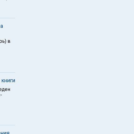
на
рь) в
 книги
веден
-
ения