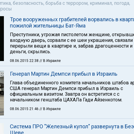
тика, безопасность, борьба с террором, криминал, погода,
просы
Трое вооруженных грабителей ворвались в кварт
пожилой жительницы Бат-Яма
Преступники, угрожая пистолетом женщине, открывш
входную дверь, сорвали с ее шеи украшения, связали 
перерыли вещи в квартире и, забрав драгоценности и
деньги, скрылись.
08.06.2015 22:38
// В Израиле
Генерал Мартин Демпси прибыл в Израиль
Глава объединенного комитета начальников штабов 
США генерал Мартин Демпси прибыл в Израиль с
официальным визитом. Завтра он встретится с с
начальником генштаба ЦАХАЛа Гади Айзенкотом.
08.06.2015 21:46
// В Израиле
Система ПРО "Железный купол" развернута в Беэ
Шеве