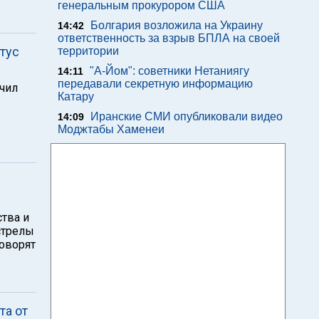
генеральным прокурором США
Болгария возложила на Украину
14:42
ответственность за взрыв БПЛА на своей
тус
территории
"А-Йом": советники Нетаниягу
14:11
передавали секретную информацию
чил
Катару
Иранские СМИ опубликовали видео
14:09
Моджтабы Хаменеи
ства и
стрелы
говорят
та от