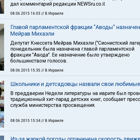
дал комментарий редакции NEWSru.co.il.
08.06.2015 16:03
// В Израиле
Главой парламентской фракции "Аводы" назначе
Мейрав Михаэли
Депутат Кнессета Мейрав Михаэли ("Сионистский лаге
понедельник была назначена главой парламентской
фракции "Авода". Ее назначение было утверждено
большинством голосов.
08.06.2015 15:35
// В Израиле
Школьники и детсадовцы назвали свои любимые
В преддверии Недели литературы на иврите был про
традиционный хит-парад детских книг, сообщает пресс
служба министерства просвещения.
08.06.2015 15:34
// В Израиле
Из-за жаркой погоды ограничена скорость движ