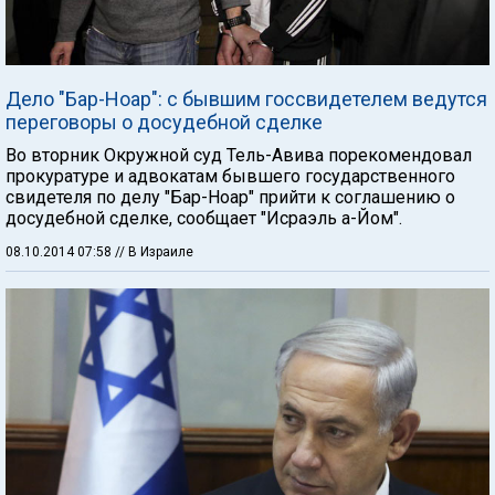
Дело "Бар-Ноар": с бывшим госсвидетелем ведутся
переговоры о досудебной сделке
Во вторник Окружной суд Тель-Авива порекомендовал
прокуратуре и адвокатам бывшего государственного
свидетеля по делу "Бар-Ноар" прийти к соглашению о
досудебной сделке, сообщает "Исраэль а-Йом".
08.10.2014 07:58
// В Израиле