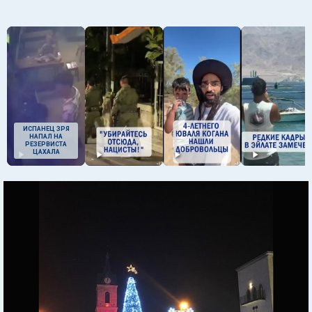
ИСПАНЕЦ ЗРЯ
НАПАЛ НА
РЕЗЕРВИСТА
ЦАХАЛА