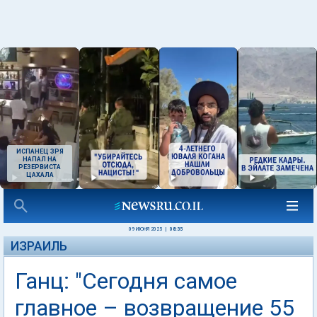
ИСПАНЕЦ ЗРЯ
НАПАЛ НА
РЕЗЕРВИСТА
ЦАХАЛА
09 ИЮНЯ 2025
|
08:35
ИЗРАИЛЬ
Ганц: "Сегодня самое
главное – возвращение 55