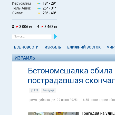
Иерусалим:
18° -
29°
Тель-Авив:
25° -
31°
Эйлат:
28° -
40°
$
3.006 ₪
€
3.463 ₪
ВСЕ НОВОСТИ
ИЗРАИЛЬ
БЛИЖНИЙ ВОСТОК
МИР
ИЗРАИЛЬ
Бетономешалка сбила
пострадавшая сконча
ДТП
Ашдод
время публикации: 09 июня 2025 г., 16:55 | последнее обно
Трагедия на ули