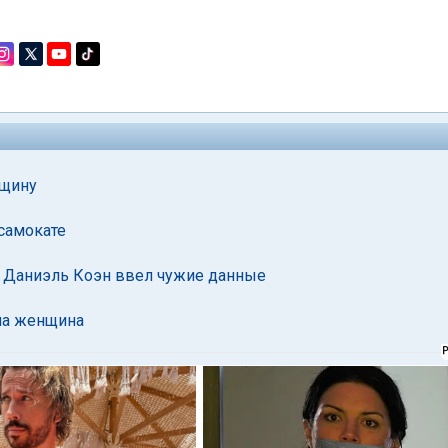
нщину
самокате
й Даниэль Коэн ввел чужие данные
ла женщина