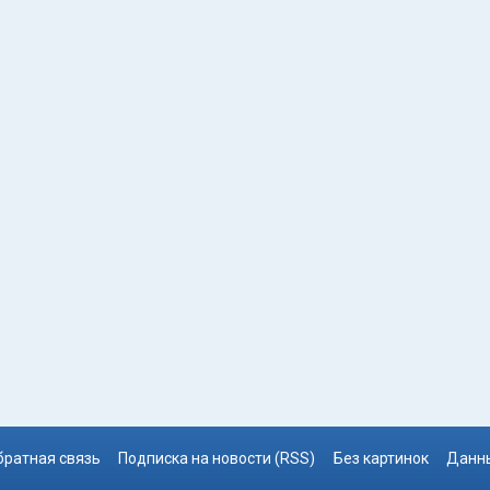
братная связь
Подписка на новости (RSS)
Без картинок
Данны