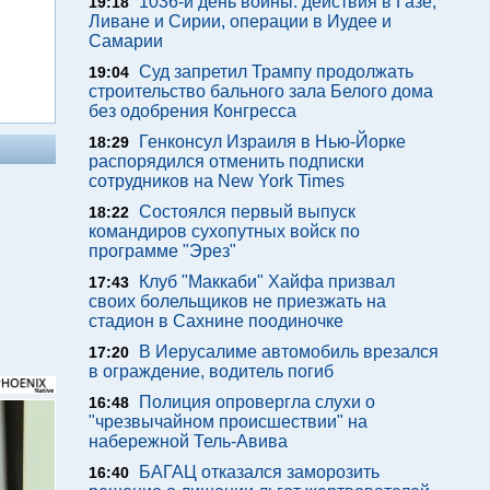
1036-й день войны: действия в Газе,
19:18
Ливане и Сирии, операции в Иудее и
Самарии
Суд запретил Трампу продолжать
19:04
строительство бального зала Белого дома
без одобрения Конгресса
Генконсул Израиля в Нью-Йорке
18:29
распорядился отменить подписки
сотрудников на New York Times
Состоялся первый выпуск
18:22
командиров сухопутных войск по
программе "Эрез"
Клуб "Маккаби" Хайфа призвал
17:43
своих болельщиков не приезжать на
стадион в Сахнине поодиночке
В Иерусалиме автомобиль врезался
17:20
в ограждение, водитель погиб
Полиция опровергла слухи о
16:48
"чрезвычайном происшествии" на
набережной Тель-Авива
БАГАЦ отказался заморозить
16:40