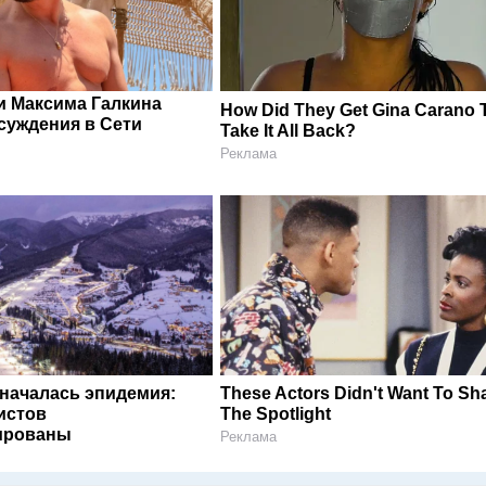
и Максима Галкина
How Did They Get Gina Carano 
суждения в Сети
Take It All Back?
Реклама
 началась эпидемия:
These Actors Didn't Want To Sh
истов
The Spotlight
ированы
Реклама