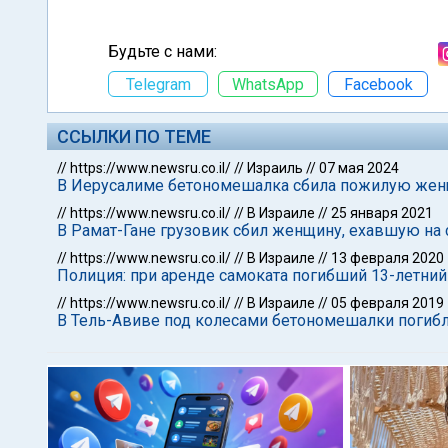
Будьте с нами:
Telegram
WhatsApp
Facebook
ССЫЛКИ ПО ТЕМЕ
//
https://www.newsru.co.il/
//
Израиль
//
07 мая 2024
В Иерусалиме бетономешалка сбила пожилую же
//
https://www.newsru.co.il/
//
В Израиле
//
25 января 2021
В Рамат-Гане грузовик сбил женщину, ехавшую на 
//
https://www.newsru.co.il/
//
В Израиле
//
13 февраля 2020
Полиция: при аренде самоката погибший 13-летни
//
https://www.newsru.co.il/
//
В Израиле
//
05 февраля 2019
В Тель-Авиве под колесами бетономешалки погиб