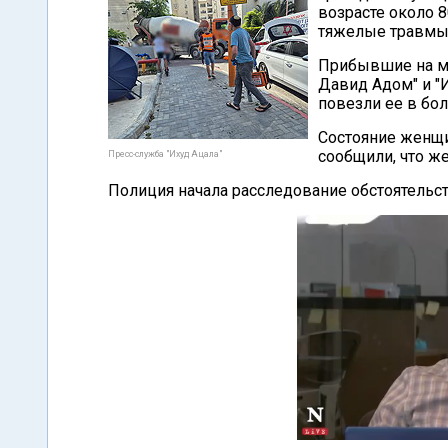
возрасте около 
тяжелые травмы
Прибывшие на м
Давид Адом" и "
повезли ее в бо
Состояние женщи
сообщили, что ж
Пресс-служба "Ихуд Ацала"
Полиция начала расследование обстоятельс