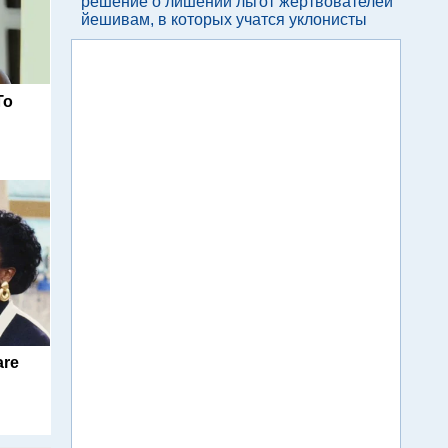
решение о лишении льгот жертвователей
йешивам, в которых учатся уклонисты
To
are