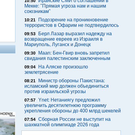
Иранские СМИ о соглашении в
10:50
Мекке: "Прямая угроза нам и нашим
союзникам"
Подозрение на проникновение
10:21
террористов в Офарим не подтвердилось
Берл Лазар выразил надежду на
09:53
возвращение евреев из Израиля в
Мариуполь, Луганск и Донецк
Maan: Бен-Гвир вновь запретил
09:30
свидания палестинским заключенным
На Аляске произошло
09:04
землетрясение
Министр обороны Пакистана:
08:21
исламский мир должен объединиться
против израильской угрозы
Ynet: Нетаниягу предложил
07:57
увеличить десятилетнюю программу
укрепления обороны до 400 млрд шекелей
Сборная России не выступит на
07:54
шахматной олимпиаде 2026 года