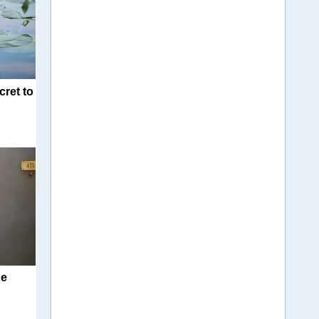
cret to
Be