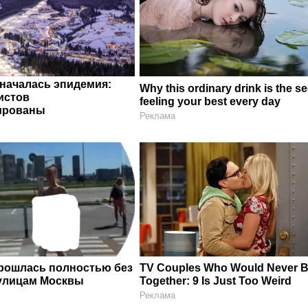
 началась эпидемия:
Why this ordinary drink is the se
истов
feeling your best every day
ированы
Реклама
рошлась полностью без
TV Couples Who Would Never 
улицам Москвы
Together: 9 Is Just Too Weird
Реклама