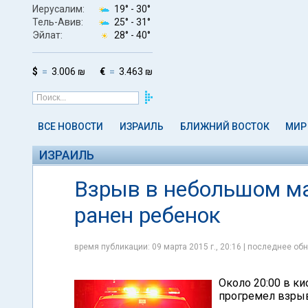
Иерусалим:
19° -
30°
Тель-Авив:
25° -
31°
Эйлат:
28° -
40°
$
3.006 ₪
€
3.463 ₪
ВСЕ НОВОСТИ
ИЗРАИЛЬ
БЛИЖНИЙ ВОСТОК
МИР
ИЗРАИЛЬ
Взрыв в небольшом ма
ранен ребенок
время публикации: 09 марта 2015 г., 20:16 | последнее обн
Около 20:00 в ки
прогремел взрыв