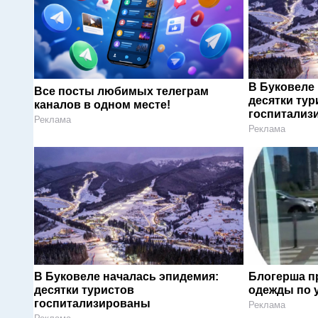
В Буковеле
Все посты любимых телеграм
десятки тур
каналов в одном месте!
госпитализ
Реклама
Реклама
В Буковеле началась эпидемия:
Блогерша п
десятки туристов
одежды по 
госпитализированы
Реклама